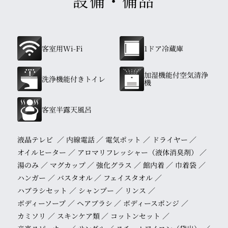
設備・備品
客室用Wi-Fi
1ドア冷蔵庫
加湿機能付空気清浄
洗浄機能付きトイレ
機
客室半露天風呂
液晶テレビ
内線電話
電気ポット
ドライヤー
オイルヒーター
アロマリフレッシャー（液体消臭剤）
湯のみ
マグカップ
強化グラス
館内着
巾着袋
ハンガー
バスタオル
フェイスタオル
ハブラシセット
シャンプー
リンス
ボディーソープ
ヘアブラシ
ボディースポンジ
カミソリ
スキンケア類
コットンセット