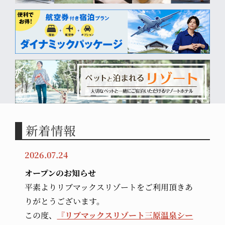
リブマックスリゾ
公式サイト
公式サイト
ート草津温泉
宿泊プラン
宿泊プラン
公式サイト
宿泊プラン
リブマックスリゾ
ート伊豆下田
公式サイト
宿泊プラン
新着情報
2026.07.24
オープンのお知らせ
平素よりリブマックスリゾートをご利用頂きあ
りがとうございます。
この度、
『リブマックスリゾート三原温泉シー