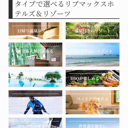
タイプで選べるリブマックスホ
テルズ＆リゾーツ
リブマックスリゾ
リブマックスリゾ
リブマックスリゾ
リブマックスリゾ
リブマックス瀬戸
リブマックスリゾ
リブマックス アム
リブマックスリゾ
リブマックスリゾ
リブマックスリゾ
リブマックスリゾ
リブマックスリゾ
リブマックスリゾ
リブマックスリゾ
日帰り温泉
リゾート
温泉付きの
リゾート
ートウポポイ白老
ート飛騨高山～臥
ート瀬戸内シーフ
大橋ビーチリゾー
ート桜島シーフロ
ート箱根仙石原
ート夕日ヶ浦木津
ス・カンナリゾー
ート函館 グリー
ート安芸 宮浜温
ート箱根芦ノ湖
ート越後湯沢
ート越後湯沢
ート熱海Ocean
龍の郷～
ロント
温泉
ント
ト
ンピア大沼
トヴィラ
ANNEX
温泉
泉
公式サイト
公式サイト
公式サイト
公式サイト
客室露天風呂がある
ビーチが近い
リゾート
公式サイト
公式サイト
公式サイト
公式サイト
公式サイト
公式サイト
公式サイト
公式サイト
公式サイト
公式サイト
宿泊プラン
宿泊プラン
リゾート
宿泊プラン
宿泊プラン
宿泊プラン
宿泊プラン
宿泊プラン
宿泊プラン
宿泊プラン
宿泊プラン
宿泊プラン
宿泊プラン
宿泊プラン
宿泊プラン
リブマックスリゾ
リブマックスリゾ
プール付きの
リゾート
BBQが楽しめる
リゾート
リブマックスリゾ
リブマックスリゾ
リブマックスリゾ
リブマックスリゾ
ート鬼怒川
リブマックスリゾ
リブマックスリゾ
リブマックスリゾ
ート川治
リブマックスリゾ
ート熱海シーフロ
ート京丹後シーフ
ート加賀山代
ート宮浜温泉
ート熱海フォレス
ート印南シーフロ
ート八ヶ岳高原
ート安芸宮島
リブマックスリゾ
Ocean
ロント
ント
ント
ト
ート知床シーフロ
公式サイト
公式サイト
スキーにおすすめの
ペットと泊まれる
ント
公式サイト
公式サイト
リゾート
リゾート
公式サイト
宿泊プラン
宿泊プラン
公式サイト
公式サイト
公式サイト
公式サイト
公式サイト
リブマックスリゾ
宿泊プラン
宿泊プラン
ート函館 鹿部温
宿泊プラン
宿泊プラン
宿泊プラン
宿泊プラン
宿泊プラン
宿泊プラン
泉
ゴルフにおすすめの
世界遺産観光に
公式サイト