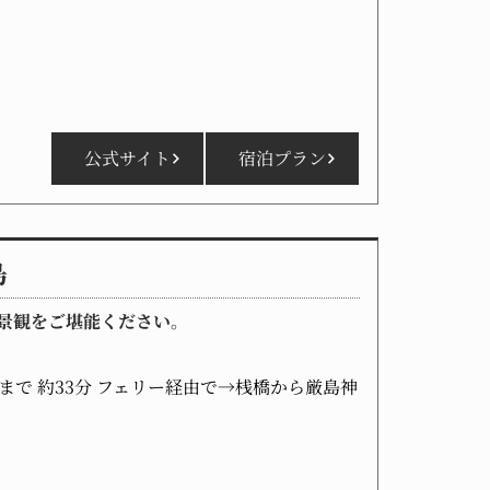
公式サイト
宿泊プラン
島
景観をご堪能ください。
まで 約33分 フェリー経由で→桟橋から厳島神