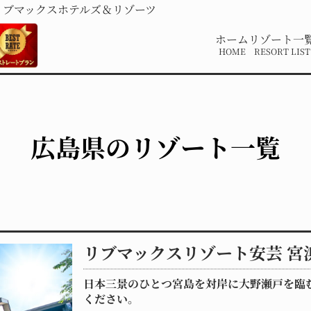
リブマックスホテルズ＆リゾーツ
ホーム
リゾート一
HOME
RESORT LIST
広島県の
リゾート一覧
リブマックスリゾート安芸 宮
日本三景のひとつ宮島を対岸に大野瀬戸を臨
ください。