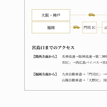
宮島口までのアクセス
【関西方面から】
名神高速→阪神高速→第二神
市IC」→西広島バイパス→宮
【福岡方面から】
九州自動車道→「門司IC」→
山陽自動車道→「大野IC」 