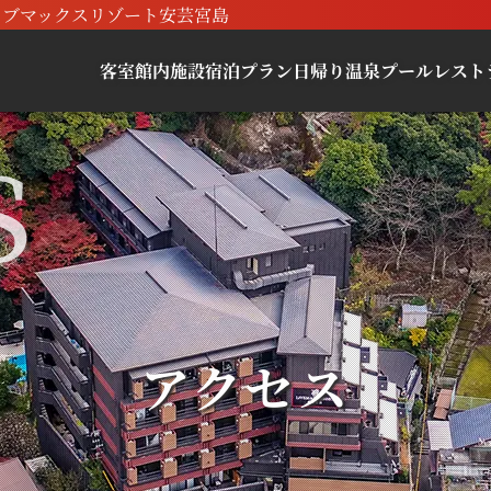
リブマックスリゾート安芸宮島
客室
館内施設
宿泊プラン
日帰り
温泉
プール
レスト
アクセス