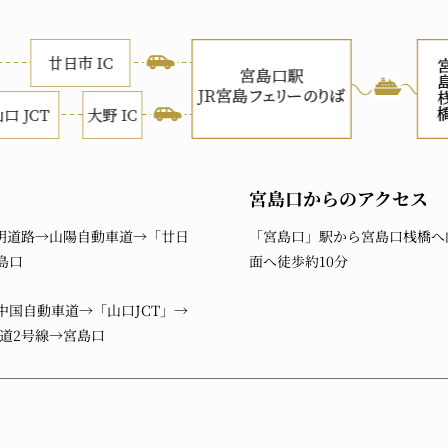
宮島口からのアクセス
明道路→山陽自動車道→「廿日
「宮島口」駅から宮島口桟橋へ
島口
面へ徒歩約10分
中国自動車道→「山口JCT」→
国道2号線→宮島口