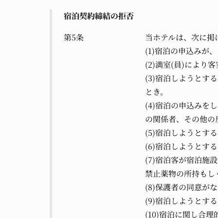
宿泊契約締結の拒否
第5条
当ホテルは、次に掲
(1)宿泊の申込みが
(2)満室(員)によ
(3)宿泊しようと
とき。
(4)宿泊の申込み
の関係者、その他の
(5)宿泊しようと
(6)宿泊しようと
(7)宿泊客が宿泊
禁止薬物の所持もし
(8)保護者の同意が
(9)宿泊しようと
(10)宿泊に関し合