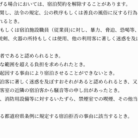
げる場合においては、宿泊契約を解除することがあります。
泊に関し、法令の規定、公の秩序もしくは善良の風俗に反する行
れるとき。
施設もしくは宿泊施設職員（従業員)に対し、暴力、脅迫、恐喝
銃剣、火器の所持もしくは使用、他の利用客に著しく迷惑を及
。
病者であると認められるとき。
的な範囲を超える負担を求められたとき。
力に起因する事由により宿泊させることができないとき。
の宿泊客に著しく迷惑を及ぼすおそれがあると認められるとき、
した客室の近隣の宿泊客から騒音等の申し出があったとき。
ばこ、消防用設備等に対するいたずら、禁煙室での喫煙、その他
在する都道府県条例に規定する宿泊拒否の事由に該当するとき。