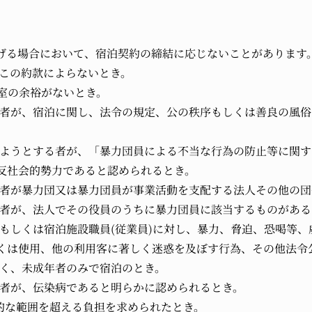
げる場合において、宿泊契約の締結に応じないことがあります
、この約款によらないとき。
り客室の余裕がないとき。
する者が、宿泊に関し、法令の規定、公の秩序もしくは善良の風
をしようとする者が、「暴力団員による不当な行為の防止等に関
反社会的勢力であると認められるとき。
する者が暴力団又は暴力団員が事業活動を支配する法人その他の
する者が、法人でその役員のうちに暴力団員に該当するものがある
施設もしくは宿泊施設職員(従業員)に対し、暴力、脅迫、恐喝等
くは使用、他の利用客に著しく迷惑を及ぼす行為、その他法令
なく、未成年者のみで宿泊のとき。
する者が、伝染病であると明らかに認められるとき。
理的な範囲を超える負担を求められたとき。