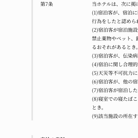
第7条
当ホテルは、次に掲
(1)宿泊客が、宿
行為をしたと認めら
(2)宿泊客が宿泊
禁止薬物やペット、
るおそれがあるとき
(3)宿泊客が、伝染
(4)宿泊に関し合理
(5)天災等不可抗
(6)宿泊客が、他
(7)宿泊客が宿泊
(8)寝室での寝た
とき。
(9)該当施設の所