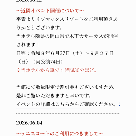
小学生
幼児 (布団・食事付き)
～近隣イベント開催について～
平素よりリブマックスリゾートをご利用頂きあ
幼児 (食事のみ)
幼児 (布団・食事不要)
りがとうございます。
当ホテル隣県の岡山県で木下大サーカスが開催
されます！
日程：令和８年６月27日（土）～９月２７日
（日）（実公演74日）
※当ホテルから車で１時間30分ほど。
当館にて数量限定で割引券もございますため、
是非ご覧いただきますと幸いです。
イベントの詳細はこちらからご確認ください。
2026.06.04
～テニスコートのご利用につきまして～