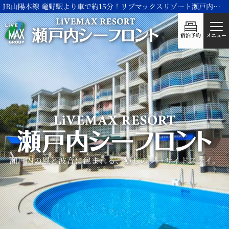
JR山陽本線 竜野駅より車で約15分！リブマックスリゾート瀬戸内シーフロント
宿泊予約
メニュー
瀬戸内の風と波音に包まれる、
癒しのシーサイドステイ。