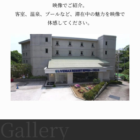
からの要請に従いレストラン営業を一部変更致
映像でご紹介。
しております。改めて詳細を下記に掲載致しま
客室、温泉、プールなど、
滞在中の魅力を映像で
す。
体感してください。
通常営業時間 17:30～21:15（二部制でのご案内
時）
■8/2（月）～8/15（日）
営業時間 17：30～21：00（酒類のご提
供・・・20時まで・カラオケ終日停止）
上記の変更以外は、通常通り営業を行っており
ます。
リブマックスリゾート全ホテルでは、厚生労働
省のガイドラインに従った「新型コロナウイル
ス」への感染症対策を講じております。感染症
対策詳細は
コチラ
2021.06.01