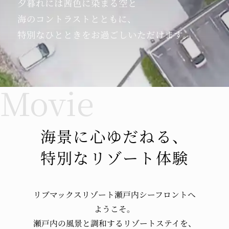
通常営業時間 17:30～21:15（二部制でのご案内
夕暮れには茜色に染まる空と
時）
海のコントラストとともに、
■8/16（月）～9/12（日）
特別なひとときを
お過ごしいただけます。
営業時間 17:00～20:00（酒類のご提供・カラオ
ケ終日停止）
上記の変更以外は、通常通り営業を行っており
ます。
リブマックスリゾート全ホテルでは、厚生労働
省のガイドラインに従った「新型コロナウイル
ス」への感染症対策を講じております。感染症
海景に心ゆだねる、
対策詳細は
コチラ
特別なリゾート体験
2021.08.02
【レストランの時短営業について】
リブマックスリゾート瀬戸内シーフロントへ
平素よりリブマックスリゾート瀬戸内シーフロ
ようこそ。
ントをご利用頂きありがとうございます。政府
瀬戸内の風景と
調和するリゾートステイを、