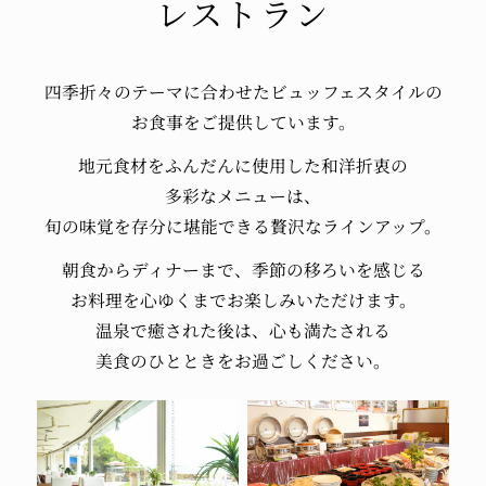
レストラン
2021.04.25
政府の要請に従い、リゾート瀬戸内シーフロン
トにて時短営業の延長を実施致します。
四季折々のテーマに
合わせた
ビュッフェスタイルの
期間：4/25（日）～5/31（月）まで
お食事をご提供しています。
【レストラン】
ディナー 営業時間：20：00まで（L.O.19：
地元食材を
ふんだんに使用した
和洋折衷の
30）
多彩なメニューは、
※アルコール類の提供はございません。
旬の味覚を存分に
堪能できる贅沢な
ラインアップ。
期間等は変更される可能性がございます。
朝食からディナーまで、
季節の移ろいを感じる
その場合には当社HP等にて随時お知らせ致し
お料理を
心ゆくまで
お楽しみいただけます。
ます。
温泉で癒された後は、
心も満たされる
お客様には、大変ご迷惑をお掛け致しますが、
美食のひとときを
お過ごしください。
何卒ご理解・ご了承の程、宜しくお願い申し上
げます。
2021.02.08