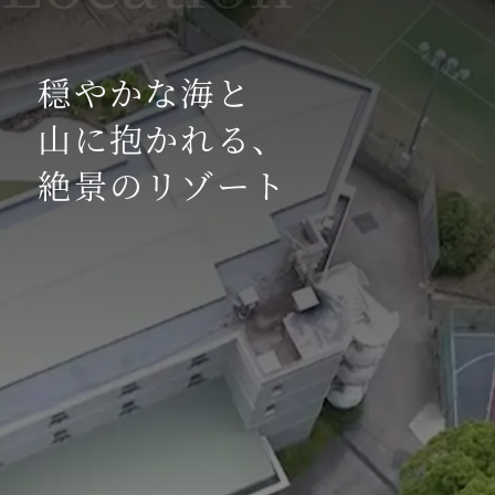
上記の変更以外は、通常通り営業を行っており
ます。
リブマックスリゾート全ホテルでは、厚生労働
穏やかな海と
省のガイドラインに従った「新型コロナウイル
山に抱かれる、
ス」への感染症対策を講じております。感染症
対策詳細は
コチラ
絶景のリゾート
2021.09.09
【レストランの時短営業の延長】
平素よりリブマックスリゾート瀬戸内シーフロ
ントをご利用頂きありがとうございます。政府
からの要請に従いレストラン営業の一部変更の
期間を延長させていただきます。
通常営業時間 17:30～21:15（二部制でのご案内
時）
■8/16（月）～9/30（木）