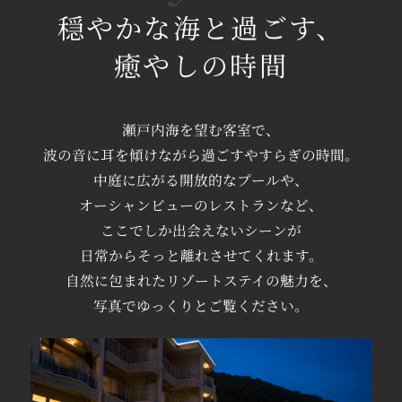
穏やかな海と過ごす、
政府の要請に従い、リゾート瀬戸内シーフロン
トにて時短営業の延長を実施致します。
癒やしの時間
期間：6/1（火）～6/20（日）まで
【レストラン】
ディナー 営業時間：20：00まで（L.O.19：
瀬戸内海を望む客室で、
30）
波の音に耳を傾けながら過ごす
やすらぎの時間。
※アルコール類の提供はございません。
中庭に広がる開放的なプールや、
期間等は変更される可能性がございます。
オーシャンビューの
レストランなど、
その場合には当社HP等にて随時お知らせ致し
ここでしか出会えないシーンが
ます。
日常からそっと離れさせてくれます。
お客様には、大変ご迷惑をお掛け致しますが、
自然に包まれた
リゾートステイの魅力を、
何卒ご理解・ご了承の程、宜しくお願い申し上
写真でゆっくりとご覧ください。
げます。
2021.05.31