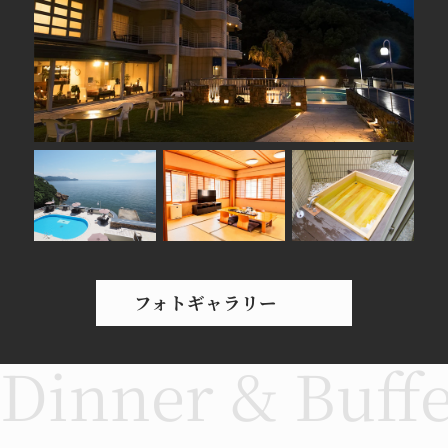
【プールOPENのお知らせ】
間もなくLiVEMAX RESORTのプールがOPEN
致します。解放感溢れる屋外プールをぜひお楽
しみください！！
■営業期間：7/2（金）～9/26（日）
※営業期間は変動する可能性があります。
2021.05.17
【入湯税徴収のご案内】
5月17日より条例施行に伴い、ご宿泊のお客様
フォトギャラリー
より入湯税(12歳未満は対象外)を徴収させてい
ただきます。なお、入湯税徴収は当日現地にて
行います。
【金額】150円/１人１日