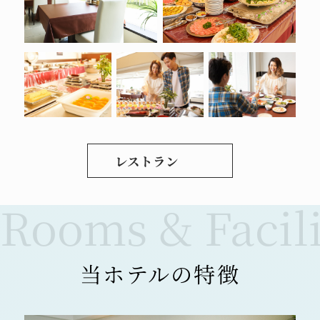
政府の要請に従い、緊急事態宣言の対象地域に
あてはまる宿泊施設において、時短営業の延長
を実施致します。
期間：2/8（月）より3/7（日）まで
【レストラン】
ディナー 営業時間：20：00まで（L.O.19：
30）
※アルコール類の提供は19時まで
レストラン
期間等は変更される可能性がございます。
その場合には当社HP等にて随時お知らせ致し
ます。
お客様には、大変ご迷惑をお掛け致しますが、
何卒ご理解・ご了承の程、宜しくお願い申し上
当ホテルの特徴
げます。