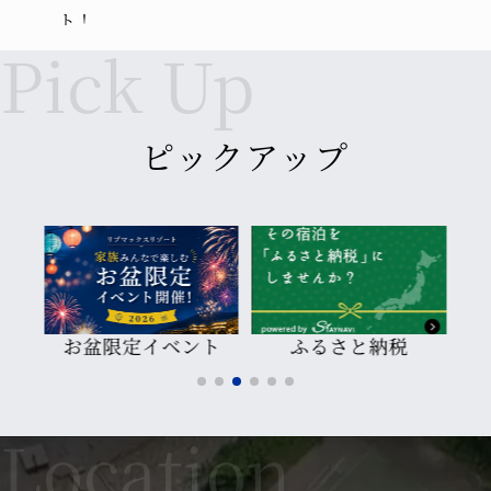
ト！
すき焼き・刺身・天ぷらこだわりが詰まっ
た“冬のビュッフェ”を是非ご賞味ください。
ピックアップ
2021.09.30
【レストランの時短営業の延長】
平素よりリブマックスリゾート瀬戸内シーフロ
ントをご利用頂きありがとうございます。政府
温泉
からの要請に従いレストラン営業の一部変更の
期間を延長させていただきます。
通常営業時間 18:00～21:15（混雑を避ける為、
ト
ふるさと納税
現在二部制でのご案内となります。）
■10/1（金）～10/21（木）
営業時間 18:00～21:00（酒類のご提供20：30
まで・カラオケ終日停止）