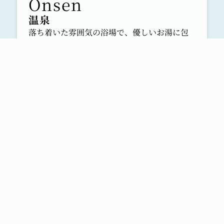
だけます。
詳しくはこちら
温泉
落ち着いた雰囲気の浴場で、優しいお湯に包
まれながら心と身体をリフレッシュ。
2020.9.23
サウナ付きの温泉大浴場と露天風呂で、ゆっ
【2020年夏季プール営業についてのお知らせ】
たりとした癒しのひとときをお楽しみいただ
9月22日（火）をもちまして、2020年夏季プー
けます。
ル営業を終了いたしました。
多くのみなさまにお越しいただき、誠に有難う
詳しくはこちら
御座いました。
来年もどうぞよろしくお願いいたします。
2020.07.22
【大浴場工事に伴う男女入替制のお知らせ】
7月27日（月）～31日（金）までの期間中、大
浴場工事を実施いたします。