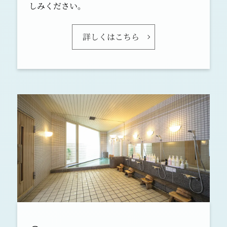
しみください。
2020.12.28
下記の通り年末年始イベントを開催致します。
詳しくはこちら
■12/31 年越しそば提供（22:00～23:00 レ
ストラン会場にて提供）
■1/1～ 振る舞い酒提供（無くなり次第終
了）
※新型コロナウィルス感染対策実施を徹底して
イベントを開催いたします。
【詳細はこちら】
2020.09.30
【GOTOトラベルキャンペーン地域共通クーポ
ンのご利用について】
当社は地域共通クーポン加盟店登録済です。
施設内レストランやお土産店等にてご利用いた