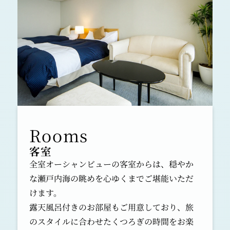
2021.01.14
政府の要請に従い、緊急事態宣言の対象地域に
あてはまる宿泊施設において、時短営業を実施
致します。
期間：1/14（木）より2/7（日）まで
【レストラン】
ディナー 営業時間：20：00まで（L.O.19：
30）
※アルコール類の提供は19時まで
期間等は変更される可能性がございます。
その場合には当社HP等にて随時お知らせ致し
客室
ます。
全室オーシャンビューの客室からは、穏やか
お客様には、大変ご迷惑をお掛け致しますが、
な瀬戸内海の眺めを心ゆくまでご堪能いただ
何卒ご理解・ご了承の程、宜しくお願い申し上
けます。
げます。
露天風呂付きのお部屋もご用意しており、旅
のスタイルに合わせたくつろぎの時間をお楽