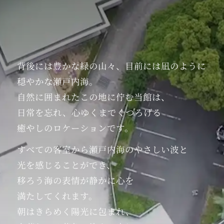
営業時間 17:00～20:00（酒類のご提供・カラオ
ケ終日停止）
上記の変更以外は、通常通り営業を行っており
ます。
リブマックスリゾート全ホテルでは、厚生労働
背後には豊かな緑の山々、
目前には凪のように
省のガイドラインに従った「新型コロナウイル
穏やかな瀬戸内海。
ス」への感染症対策を講じております。感染症
自然に囲まれた
この地に佇む当館は、
対策詳細は
コチラ
日常を忘れ、
心ゆくまでくつろげる
癒やしのロケーションです。
2021.08.16
すべての客室から
瀬戸内海のやさしい波と
【レストランの時短営業について】
光を感じることができ、
平素よりリブマックスリゾート瀬戸内シーフロ
移ろう海の表情が
静かに心を
ントをご利用頂きありがとうございます。政府
満たしてくれます。
からの要請に従いレストラン営業を一部変更致
しております。
朝はきらめく陽光に包まれ、