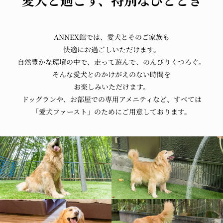
愛犬と過ごす、
特別なひととき
ANNEX館では、
愛犬とそのご家族も
快適にお過ごしいただけます。
自然豊かな環境の中で、
走って遊んで、
のんびりくつろぐ。
そんな愛犬との
かけがえのない時間を
お楽しみいただけます。
ドッグランや、
お部屋での
専用アメニティなど、
すべては
「愛犬ファースト」
のために
ご用意しております。