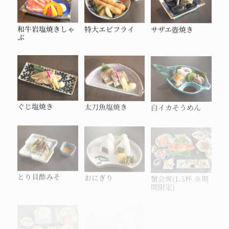
和牛岩塩焼きしゃ
特大エビフライ
サザエ壺焼き
ぶ
ぐじ塩焼き
太刀魚塩焼き
白イカそうめん
とり貝酢みそ
おにぎり
蟹会席(1.5杯 ※期
間限定)