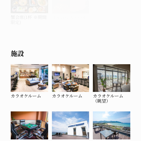
蟹会席(1杯 ※期間
サイコロステーキ
お酒（※イメー
限定)
ジ）
施設
カラオケルーム
カラオケルーム
カラオケルーム
（眺望）