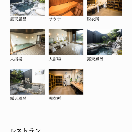
露天風呂
サウナ
脱衣所
大浴場
大浴場
露天風呂
露天風呂
脱衣所
レストラン