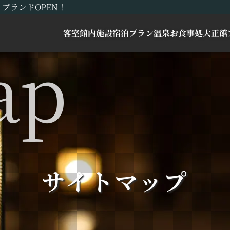
ブランドOPEN！
客室
館内施設
宿泊プラン
温泉
お食事処
大正館
サイトマップ