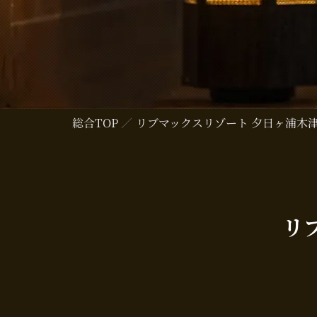
総合TOP
リブマックスリゾート 夕日ヶ浦木
リ