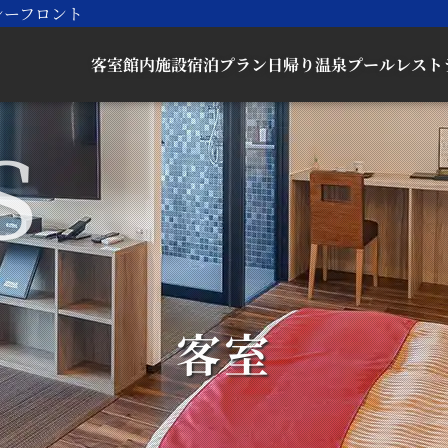
シーフロント
客室
館内施設
宿泊プラン
日帰り
温泉
プール
レスト
客室