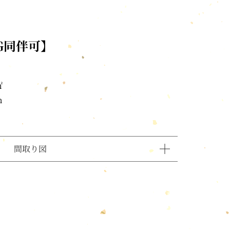
OG同伴可】
㎡
m
間取り図