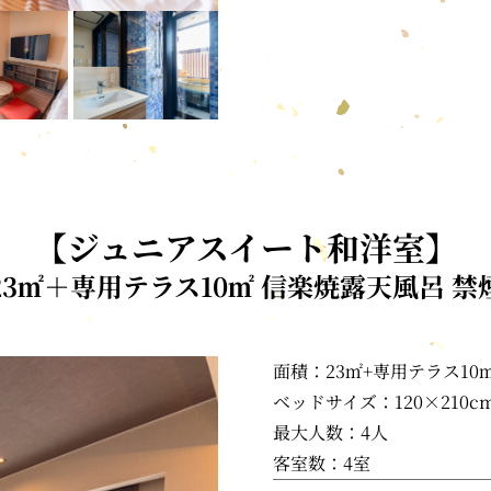
【ジュニアスイート和洋室】
23㎡＋専用テラス10㎡ 信楽焼露天風呂 禁
面積：23㎡+専用テラス10
ベッドサイズ：120×210c
最大人数：4人
客室数：4室