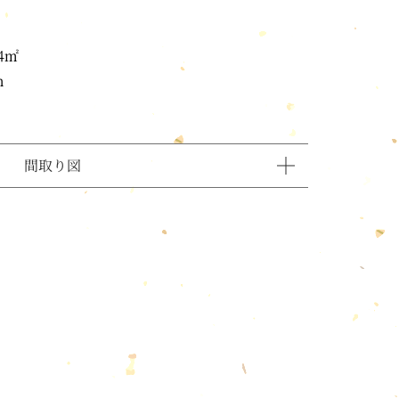
4㎡
m
間取り図