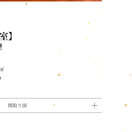
室】
煙
㎡
m
間取り図