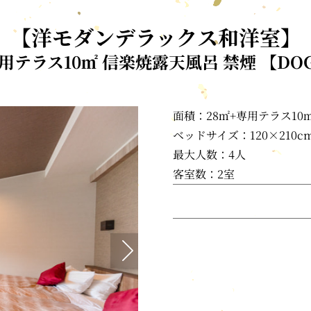
【洋モダンデラックス和洋室】
用テラス10㎡ 信楽焼露天風呂 禁煙 【D
面積：28㎡+専用テラス10
ベッドサイズ：120×210c
最大人数：4人
客室数：2室