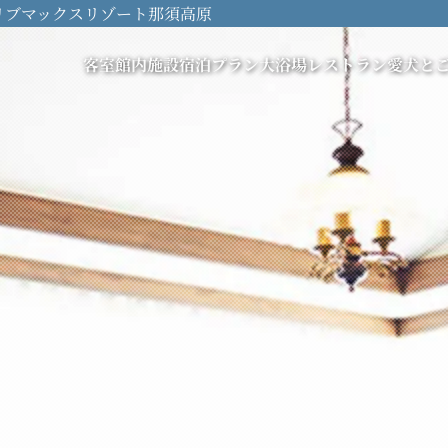
リブマックスリゾート那須高原
客室
館内施設
宿泊プラン
大浴場
レストラン
愛犬と