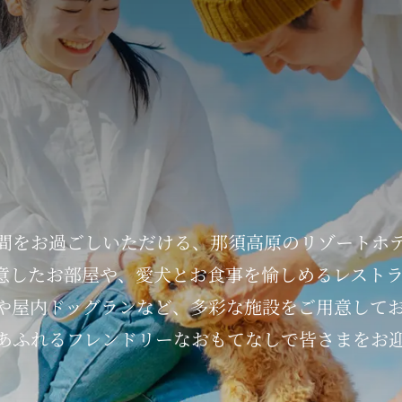
間を
お過ごしいただける、
那須高原の
リゾートホ
意したお部屋や、
愛犬とお食事を
愉しめるレスト
や
屋内ドッグランなど、
多彩な施設を
ご用意して
あふれる
フレンドリーなおもてなしで
皆さまを
お