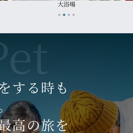
宿泊料金5％OFF
をする時も
。
最高の旅を