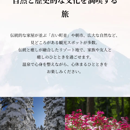
自然と歴史的な文化を
満喫する
旅
伝統的な家屋が並ぶ「古い町並」や
朝市、広大な自然など、
見どころがある
観光スポットが多数。
伝統と癒しが
融合したリゾート地で、
家族や友人と
癒しのひとときを
過ごせます。
温泉で心身を整えながら、
心休まるひとときを
お楽しみください。