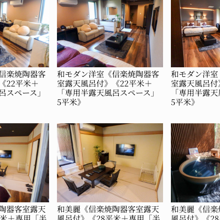
信楽焼陶器客
和モダン洋室《信楽焼陶器客
和モダン洋室
《22平米＋
室露天風呂付》《22平米＋
室露天風呂付
呂スペース」
「専用半露天風呂スペース」
「専用半露天
5平米》
5平米》
陶器客室露天
和美麗《信楽焼陶器客室露天
和美麗《信楽
平米＋専用「半
風呂付》《28平米＋専用「半
風呂付》《2