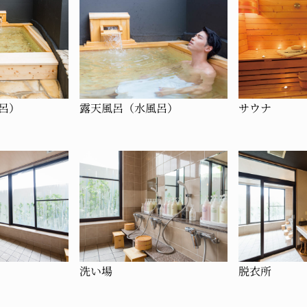
呂）
露天風呂（水風呂）
サウナ
洗い場
脱衣所