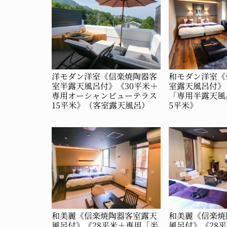
洋モダン洋室《信楽焼陶器客
和モダン洋室《
室半露天風呂付》《30平米＋
室露天風呂付》
専用オーシャンビューテラス
「専用半露天風
15平米》（客室露天風呂）
5平米》
和美麗《信楽焼陶器客室露天
和美麗《信楽焼
風呂付》《28平米＋専用「半
風呂付》《28