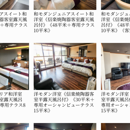
アスイート和
和モダンジュニアスイート和
和モダンジュ
器客室露天風
洋室《信楽焼陶器客室露天風
洋室《信楽焼
米＋専用テラス
呂付》《48平米＋専用テラス
呂付》《48
10平米》
10平米》（
リア和洋室
洋モダン洋室《信楽焼陶器客
洋モダン洋室
室露天風呂
室半露天風呂付》《30平米＋
室半露天風呂
＋専用テラス8
専用オーシャンビューテラス
専用オーシャ
15平米》
15平米》