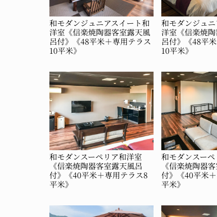
和モダンジュニアスイート和
和モダンジュニ
洋室《信楽焼陶器客室露天風
洋室《信楽焼陶
呂付》《48平米＋専用テラス
呂付》《48平
10平米》
10平米》
和モダンスーペリア和洋室
和モダンスーペ
《信楽焼陶器客室露天風呂
《信楽焼陶器客
付》《40平米＋専用テラス8
付》《40平米
平米》
平米》