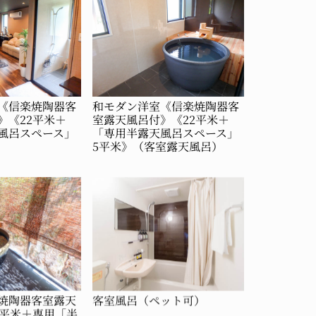
《信楽焼陶器客
和モダン洋室《信楽焼陶器客
》《22平米＋
室露天風呂付》《22平米＋
風呂スペース」
「専用半露天風呂スペース」
5平米》（客室露天風呂）
焼陶器客室露天
客室風呂（ペット可）
8平米＋専用「半