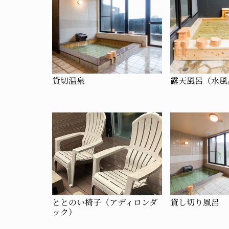
貸切温泉
露天風呂（水風
ととのい椅子（アディロンダ
貸し切り風呂
ック）