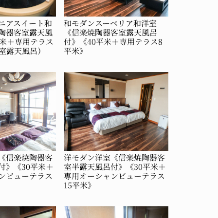
ニアスイート和
和モダンスーペリア和洋室
陶器客室露天風
《信楽焼陶器客室露天風呂
平米＋専用テラス
付》《40平米＋専用テラス8
客室露天風呂）
平米》
《信楽焼陶器客
洋モダン洋室《信楽焼陶器客
付》《30平米＋
室半露天風呂付》《30平米＋
ンビューテラス
専用オーシャンビューテラス
15平米》