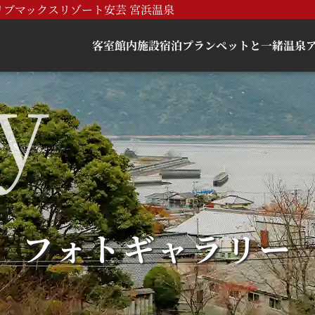
ブマックスリゾート安芸 宮浜温泉
客室
館内施設
宿泊プラン
ペットと一緒
温泉
フォトギャラリー