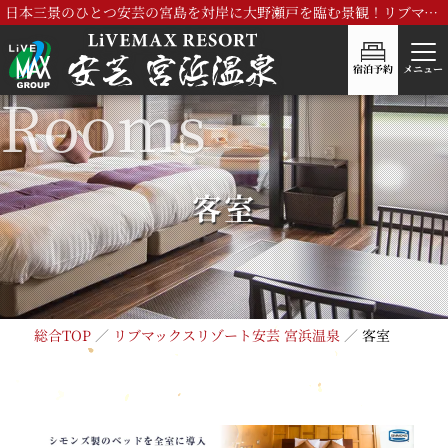
日本三景のひとつ安芸の宮島を対岸に大野瀬戸を臨む景観！リブマックスリゾート安芸 宮浜温泉
宿泊予約
メニュー
客室
総合TOP
リブマックスリゾート安芸 宮浜温泉
客室