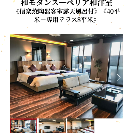
和モダンスーペリア和洋室
《信楽焼陶器客室露天風呂付》《40平
米＋専用テラス8平米》