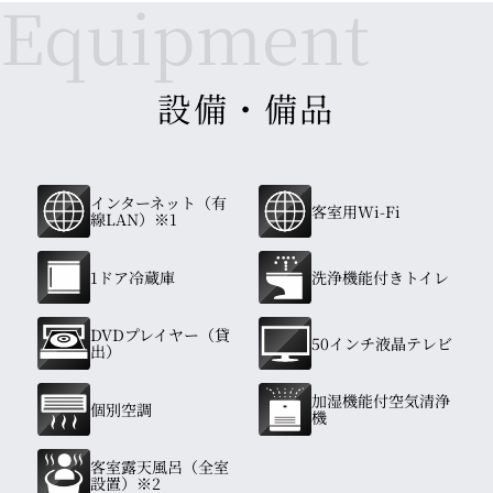
設備・備品
インターネット（有
客室用Wi-Fi
線LAN）※1
1ドア冷蔵庫
洗浄機能付きトイレ
DVDプレイヤー（貸
50インチ液晶テレビ
出）
加湿機能付空気清浄
個別空調
機
客室露天風呂（全室
設置）※2