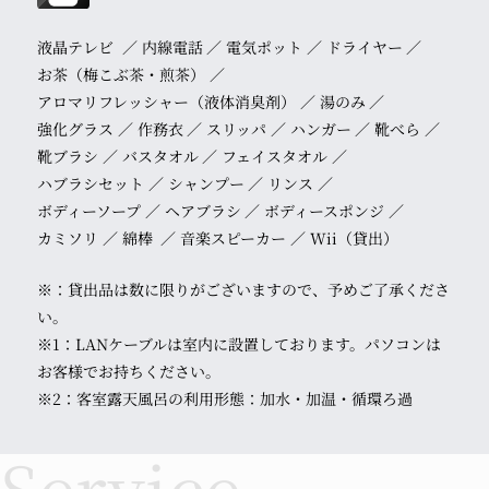
液晶テレビ
内線電話
電気ポット
ドライヤー
お茶（梅こぶ茶・煎茶）
アロマリフレッシャー（液体消臭剤）
湯のみ
強化グラス
作務衣
スリッパ
ハンガー
靴べら
靴ブラシ
バスタオル
フェイスタオル
ハブラシセット
シャンプー
リンス
ボディーソープ
ヘアブラシ
ボディースポンジ
カミソリ
綿棒
音楽スピーカー
Wii（貸出）
※：貸出品は数に限りがございますので、予めご了承くださ
い。
※1：LANケーブルは室内に設置しております。パソコンは
お客様でお持ちください。
※2：客室露天風呂の利用形態：加水・加温・循環ろ過