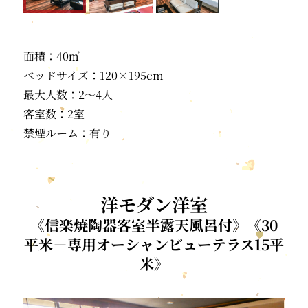
面積：40㎡
ベッドサイズ：120×195cm
最大人数：2〜4人
客室数：2室
禁煙ルーム：有り
洋モダン洋室
《信楽焼陶器客室半露天風呂付》《30
平米＋専用オーシャンビューテラス15平
米》