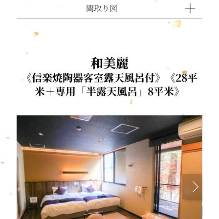
間取り図
和美麗
《信楽焼陶器客室露天風呂付》《28平
米＋専用「半露天風呂」8平米》