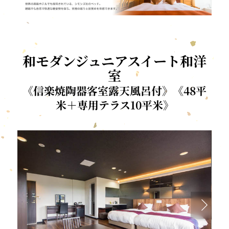
和モダンジュニアスイート和洋
室
《信楽焼陶器客室露天風呂付》《48平
米＋専用テラス10平米》