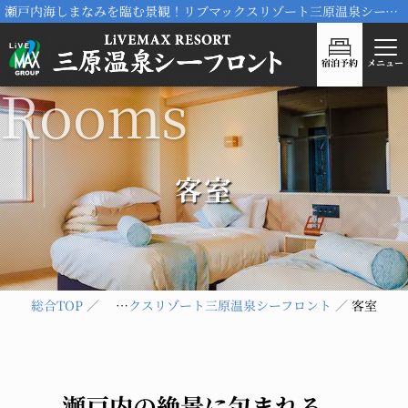
瀬戸内海しまなみを臨む景観！リブマックスリゾート三原温泉シーフロント
宿泊予約
メニュー
客室
総合TOP
リブマックスリゾート三原温泉シーフロント
客室
瀬戸内の絶景に包まれる、