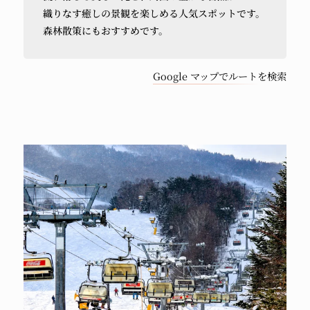
織りなす癒しの
景観を
楽しめる
人気スポットです。
車
森林散策にも
おすすめです。
で
Google マップでルートを検索