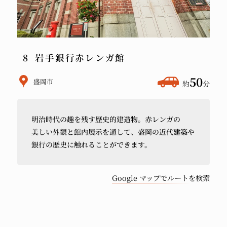
岩手銀行赤レンガ館
ホ
50
盛岡市
約
分
テ
ル
明治時代の
趣を
残す歴史的建造物。
赤レンガの
か
美しい
外観と
館内展示を
通して、
盛岡の
近代建築や
ら
銀行の
歴史に
触れる
ことができます。
車
で
Google マップでルートを検索