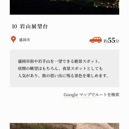
岩山展望台
ホ
55
盛岡市
約
分
テ
ル
盛岡市街や
岩手山を
一望できる
絶景スポット。
か
昼間の
眺望は
もちろん、
夜景スポットとしても
ら
人気が
あり、
旅の
思い出に
残る
景色を
楽しめます。
車
で
Google マップでルートを検索