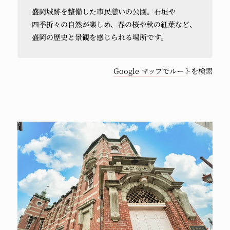
盛岡城跡を
整備した
市民憩いの
公園。
石垣や
か
四季折々の
自然が
楽しめ、
春の
桜や
秋の
紅葉など、
ら
盛岡の
歴史と
景観を
感じられる
場所です。
車
で
Google マップでルートを検索