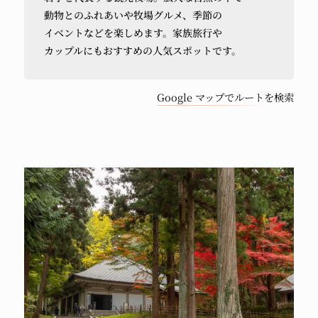
動物との
ふれ
あ
いや
牧場グルメ、
季節の
ら
イベントなどを
楽しめます。
家族旅行や
車
カップルにも
おすすめの
人気スポットです。
で
Google マップでルートを検索