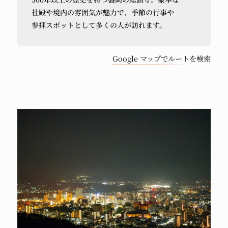
か
社殿や
境内の
雰囲気が
魅力で、
季節の
行事や
ら
参拝スポットと
して
多くの
人が
訪れます。
車
で
Google マップでルートを検索