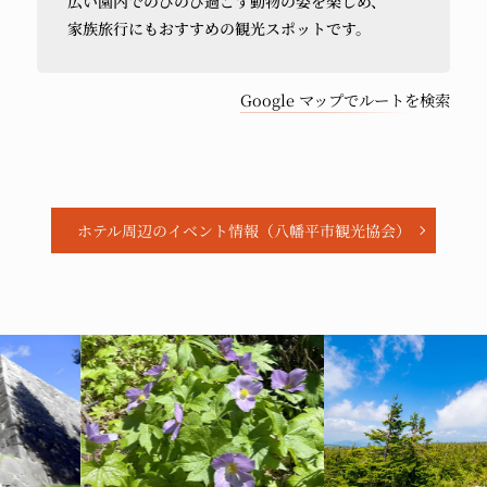
広い園内で
のびのび過ごす
動物の
姿を
楽しめ、
ら
家族旅行にも
おすすめの
観光スポットです。
車
で
Google マップでルートを検索
ホテル周辺のイベント情報
（八幡平市観光協会）