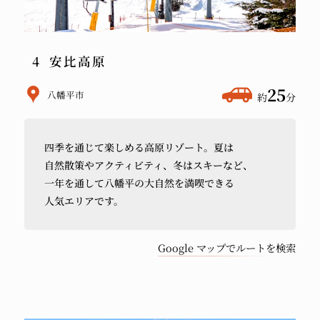
安比高原
ホ
25
八幡平市
約
分
テ
ル
四季を
通じて
楽しめる
高原リゾート。
夏は
か
自然散策や
アクティビティ、
冬は
スキーなど、
ら
一年を
通して
八幡平の
大自然を
満喫できる
車
人気エリアです。
で
Google マップでルートを検索