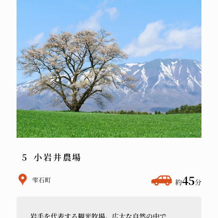
小岩井農場
ホ
45
雫石町
約
分
テ
ル
岩手を
代表する
観光牧場。
広大な
自然の
中で
か