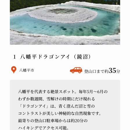
八幡平ドラゴンアイ（鏡沼）
ホ
35
八幡平市
登山口まで約
分
テ
ル
八幡平を
代表する
絶景スポット。
毎年
5月〜6月の
か
わずか
数週間、
雪解けの
時期にだけ
現れる
ら
「ドラゴンアイ」は、
青く
澄んだ沼と
雪の
車
コントラストが
美しい
神秘的な
自然現象です。
で
最寄りの
登山口駐車場からは
約20分の
ハイキングで
アクセス可能。