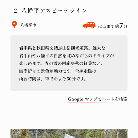
八幡平アスピーテライン
ホ
7
八幡平市
起点まで約
分
テ
ル
岩手県と
秋田県を
結ぶ
山岳観光道路。
雄大な
か
岩手山や
八幡平の
自然を
眺めながらの
ドライブが
ら
楽しめます。
春の
雪の
回廊や
秋の
紅葉など、
車
四季折々の
景色が
魅力です。
全線
走破の
で
所要時間は、
車でおよそ
50分です。
Google マップでルートを検索