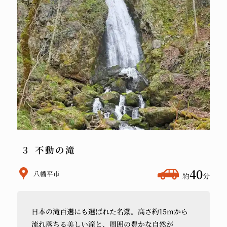
不動の滝
ホ
40
八幡平市
約
分
テ
ル
日本の
滝百選にも
選ばれた
名瀑。
高さ約15mから
か
流れ落ちる
美しい
滝と、
周囲の
豊かな
自然が
ら