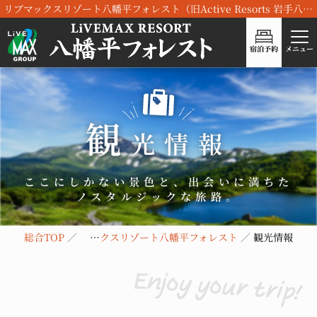
リブマックスリゾート八幡平フォレスト（旧Active Resorts 岩手八幡平）が、リブランドOPEN！
宿泊予約
メニュー
観
光情報
ここに
しかない
景色と、
出会いに
満ちた
ノスタルジックな
旅路。
総合TOP
リブマックスリゾート八幡平フォレスト
観光情報