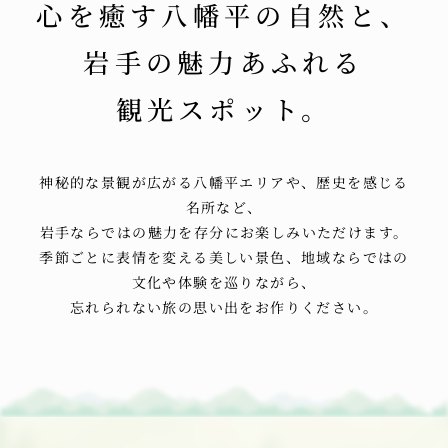
心を
癒す八幡平の
自然と、
岩手の
魅力あふれる
観光スポット。
神秘的な
景観が
広がる
八幡平エリアや、
歴史を
感じる
名所など、
岩手ならではの
魅力を
存分に
お楽しみいただけます。
季節ごとに
表情を
変える
美しい
景色、
地域ならではの
文化や
体験を
巡りながら、
忘れられない
旅の
思い出を
お作りください。