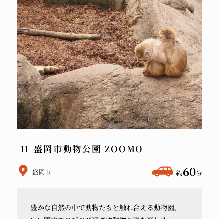
盛岡市動物公園 ZOOMO
ホ
60
盛岡市
約
分
テ
ル
豊かな
自然の
中で
動物たちと
触れ合える
動物園。
か