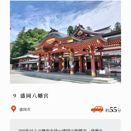
盛岡八幡宮
ホ
55
盛岡市
約
分
テ
ル
300年以上の
歴史を
持つ盛岡の
総鎮守。
豪華な