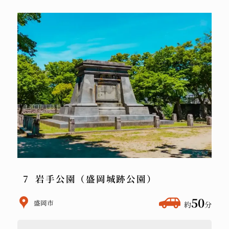
岩手公園（盛岡城跡公園）
ホ
50
盛岡市
約
分
テ
ル