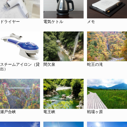
ドライヤー
電気ケトル
メモ
スチームアイロン（貸
間欠泉
蛇王の滝
出）
瀬戸合峡
竜王峡
戦場ヶ原