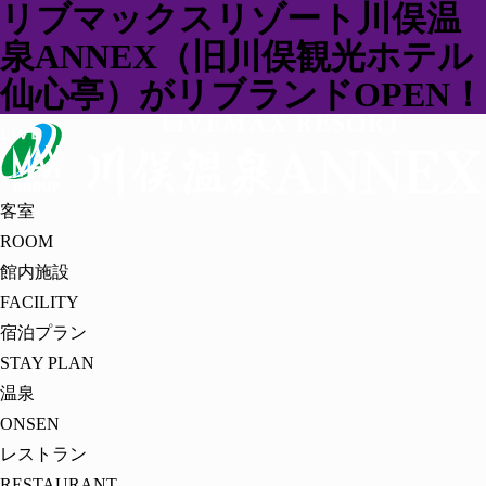
リブマックスリゾート川俣温
泉ANNEX（旧川俣観光ホテル
仙心亭）がリブランドOPEN！
客室
ROOM
館内施設
FACILITY
宿泊プラン
STAY PLAN
温泉
ONSEN
レストラン
RESTAURANT