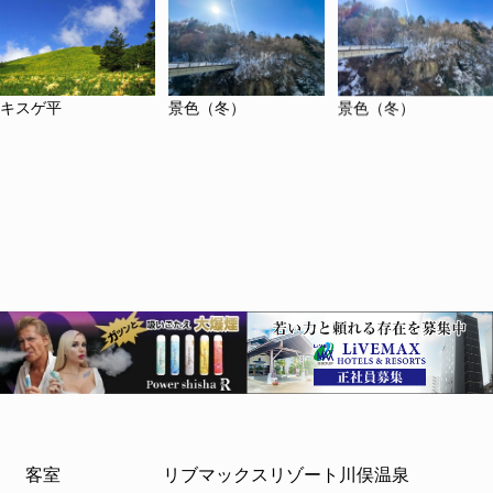
キスゲ平
景色（冬）
景色（冬）
客室
リブマックスリゾート川俣温泉