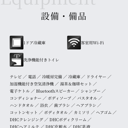
設備・備品
1ドア冷蔵庫
客室用Wi-Fi
洗浄機能付きトイレ
テレビ
電話
冷暖房完備
冷蔵庫
ドライヤー
加湿機能付き空気清浄機
湯茶＆珈琲セット
電子ケトル
Bluetoothスピーカー
シャンプー
コンディショナー
ボディソープ
バスタオル
ハンドタオル
浴衣
歯ブラシ
ヘアブラシ
コットンセット
ボディタオル
カミソリ
ヘアゴム
DHCクレンジング
DHCボディクリーム
DHCヘアミルク
DHC化粧水
DHC乳液