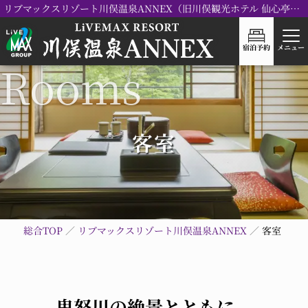
リブマックスリゾート川俣温泉ANNEX（旧川俣観光ホテル 仙心亭）がリブランドOPEN！
宿泊予約
メニュー
客室
総合TOP
リブマックスリゾート川俣温泉ANNEX
客室
鬼怒川の絶景とともに、