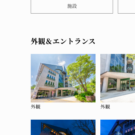
施設
外観＆エントランス
外観
外観