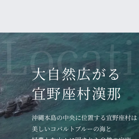
Party & Bridal
2025.06.17
【重要なお知らせ】
平素よりリブマックスリゾートをご愛顧頂き誠
下記の期間にてプールのメンテナンスを実施す
2025年7月10日（木）12時～15時
2025年7月11日（金）12時～15時
期間中ご利用のお客様には大変ご迷惑をお掛け
大自然広がる
※設備に不具合等があった場合、時間に変更が
ご迷惑をおかけいたしますが何卒、宜しくお願
宜野座村漢那
2025.06.10
【全館停電のお知らせ】
沖縄本島の
中央に位置する
宜野座村は
平素よりリブマックスリゾートをご愛顧頂き誠
美しいコバルトブルーの海と
2025年6月16日（月）12時～15時