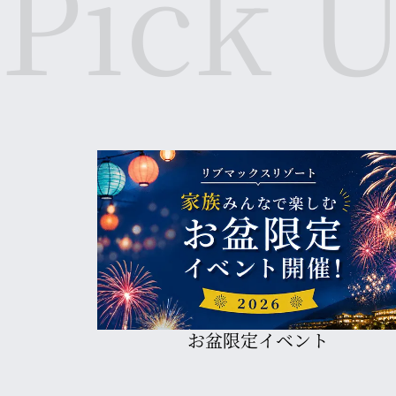
【プールOPENのお知らせ】
リブマックスリゾートにて7月1日（火）からプー
開放感あふれる屋外プールや景観抜群の屋上プ
プールアイテムとして、マーメイド浮き輪・ス
一部店舗ではフロントにて水着の販売も行って
2025年7月1日（火）～9月23日（火）
営業時間：8:00～14:00／15:00～22:00
※営業時間は変更する可能性がございます。
※貸し出し品や水着の販売は店舗により異なり
2025.06.20
【夏ビュッフェ開始のお知らせ】
リブマックスリゾートの夏メニューが7月1日か
うなぎ・ステーキ・旬のフルーツなど夏の暑さを
※店舗により提供メニューが異なります。