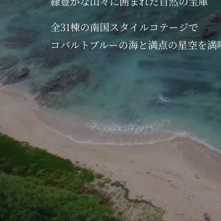
緑豊かな
山々に囲まれた
自然の宝庫
全館停電を伴う電気設備年次点検を行います。
※設備に不具合等があった場合、時間に変更が
全31棟の
南国スタイル
コテージで
ご迷惑をおかけいたしますが何卒、宜しくお願
コバルトブルーの海と
満点の星空を満
2024.08.08
お盆期間中のイベントをご紹介
平素よりリブマックスリゾートをご利用頂きあ
この夏、お盆期間中に当リゾートホテルでは特
8月13日（火）～15日（木）の3日間、各リ
また、10日（土）～17日（土）の期間中に小
皆様のご来場を心よりお待ちしております。
2024.05.24
【全館停電のお知らせ】
平素よりリブマックスリゾートをご愛顧頂き誠
2024年6月4日（火）12時～15時