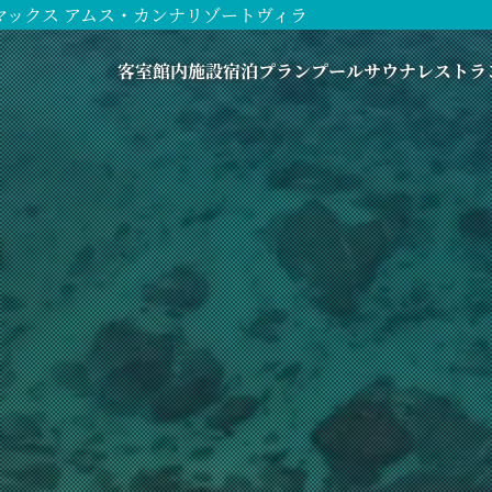
マックス アムス・カンナリゾートヴィラ
客室
館内施設
宿泊プラン
プール
サウナ
レストラ