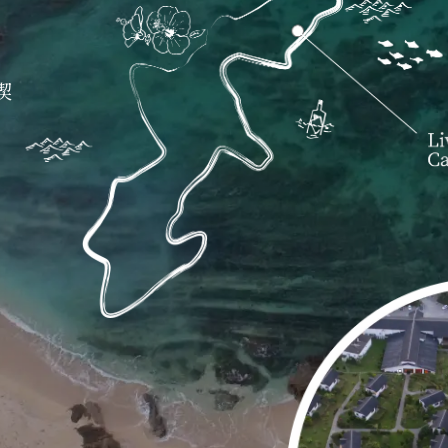
あります。
い申し上げます。
喫
りがとうございます。
別イベントを開催致します。
ゾート施設にて毎日さまざまなイベントをお楽しみ頂けます。
学生以下のお子様連れのお客さまには花火を配布しております。
にありがとうございます。