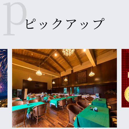
ルがOPENいたします！
ピックアップ
ールなど、多種多様なプールをお楽しみください。
ワンボート・ビーチボールなど多数ご用意！
おります。
ます。
らスタート！
宿泊料金5％OFF
乗り切る“夏ビュッフェ”をぜひご賞味ください。