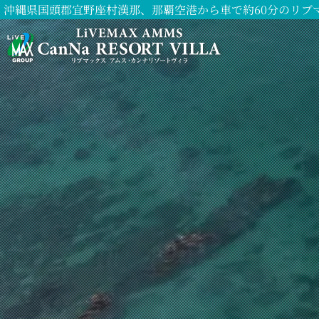
沖縄県国頭郡宜野座村漢那、那覇空港から車で約60分のリブ