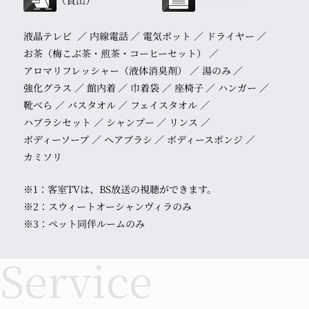
（貸出）
液晶テレビ
内線電話
電気ポット
ドライヤー
お茶（梅こぶ茶・煎茶・コーヒーセット）
アロマリフレッシャー（液体消臭剤）
湯のみ
強化グラス
館内着
巾着袋
座椅子
ハンガー
靴べら
バスタオル
フェイスタオル
ハブラシセット
シャンプー
リンス
ボディーソープ
ヘアブラシ
ボディースポンジ
カミソリ
※1：客室TVは、BS放送の視聴ができます。
※2：スウィートオーシャンヴィラのみ
※3：ペット同伴ルームのみ