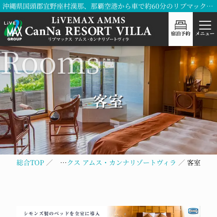
沖縄県国頭郡宜野座村漢那、那覇空港から車で約60分のリブマックス アムス・カンナリゾートヴィラ
宿泊予約
メニュー
客室
総合TOP
リブマックス アムス・カンナリゾートヴィラ
客室