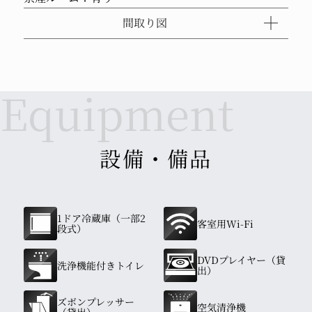
間取り図
設備・備品
1ドア冷蔵庫（一部2
客室用Wi-Fi
段式）
DVDプレイヤー（貸
洗浄機能付きトイレ
出）
ズボンプレッサー
空気清浄機