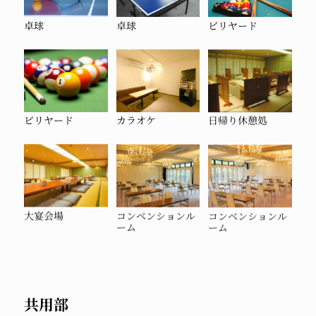
卓球
卓球
ビリヤード
ビリヤード
カラオケ
日帰り休憩処
大宴会場
コンベンションル
コンベンションル
ーム
ーム
共用部