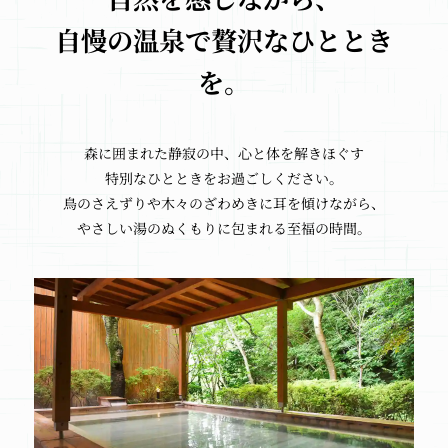
自慢の温泉で
贅沢なひととき
を。
森に囲まれた
静寂の中、
心と体を
解きほぐす
特別なひとときを
お過ごしください。
鳥のさえずりや
木々のざわめきに
耳を傾けながら、
やさしい湯のぬくもりに
包まれる
至福の時間。