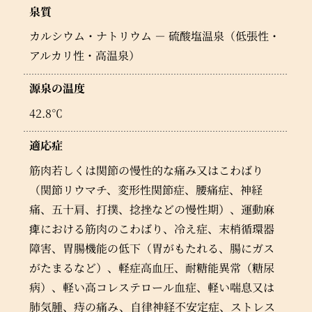
泉質
カルシウム・ナトリウム － 硫酸塩温泉（低張性・
アルカリ性・高温泉）
源泉の温度
42.8℃
適応症
筋肉若しくは関節の慢性的な痛み又はこわばり
（関節リウマチ、変形性関節症、腰痛症、神経
痛、五十肩、打撲、捻挫などの慢性期）、運動麻
痺における筋肉のこわばり、冷え症、末梢循環器
障害、胃腸機能の低下（胃がもたれる、腸にガス
がたまるなど）、軽症高血圧、耐糖能異常（糖尿
病）、軽い高コレステロール血症、軽い喘息又は
肺気腫、痔の痛み、自律神経不安定症、ストレス