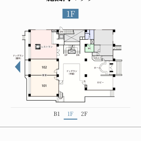
1F
B1
1F
2F