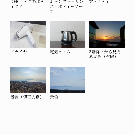
DHC ヘア&ボデ
シャンプー・リン
アメニティ
ィケア
ス・ボディーソー
プ
ドライヤー
電気ケトル
2階廊下から見え
る景色（夕陽）
景色（伊豆大島）
景色