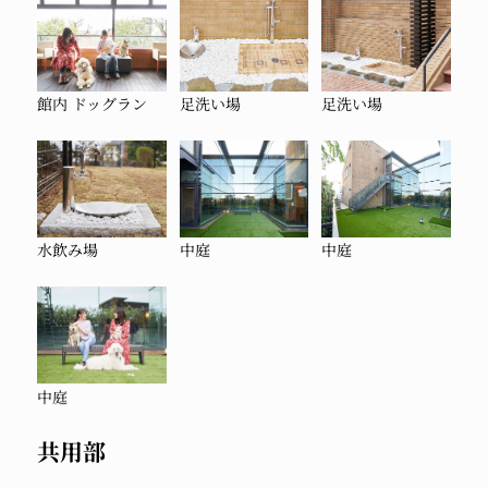
館内 ドッグラン
足洗い場
足洗い場
水飲み場
中庭
中庭
中庭
共用部