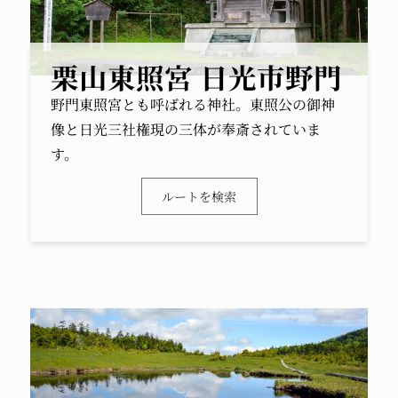
栗山東照宮 日光市野門
野門東照宮とも呼ばれる神社。東照公の御神
像と日光三社権現の三体が奉斎されていま
す。
ルートを検索