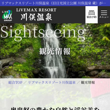
リブマックスリゾート川俣温泉（旧日光国立公園 川俣温泉 蔵）がリブランドOPEN！
宿泊予約
メニュー
観光情報
総合TOP
リブマックスリゾート川俣温泉
観光情報