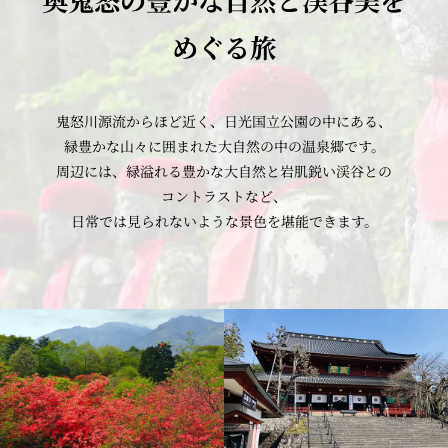
奥鬼怒の豊かな自然と
渓谷美を
めぐる旅
鬼怒川源流からほど近く、
日光国立公園の中にある、
緑豊かな山々に囲まれた
大自然の中の温泉郷です。
周辺には、
緑溢れる豊かな大自然と
岩肌鋭い渓谷との
コントラストなど、
日常では見られないような
景色を堪能できます。