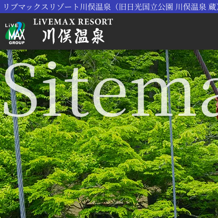
リブマックスリゾート川俣温泉（旧日光国立公園 川俣温泉 蔵