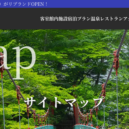
）がリブランドOPEN！
客室
館内施設
宿泊プラン
温泉
レストラン
ア
サイトマップ