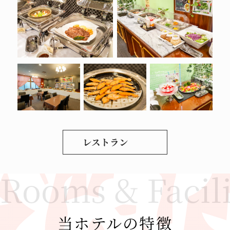
営業時間短縮の要請に従い、下記の通り時短営
業を実施致します。
期間：8月2日（月）～8月31日（火）
営業時間 : 17：30～20：00（LO19：00）
期間等は変更される可能性がございますので、
その場合にはHP等にて随時お知らせ致しま
す。
お客様には、大変ご迷惑をお掛け致しますが、
何卒ご理解・ご了承の程、宜しくお願い申し上
げます。
レストラン
2021.05.31
【プールOPENのお知らせ】
オープン日程に関しては、現在調整中でござい
ます。
当ホテルの特徴
※営業期間は変動する可能性があります。