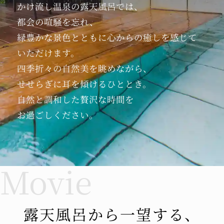
行」事業 第2弾が10月16日（土）よりスタート
かけ流し温泉の
露天風呂では、
しております♪
都会の喧騒を忘れ、
「県民一家族一旅行推進事業」は、栃木県民の
緑豊かな景色とともに
心からの癒しを感じて
皆さまの県内のご旅行を支援するものです！
いただけます。
四季折々の自然美を
眺めながら、
ご宿泊の場合は1人1泊6,000円以上10,000円未
せせらぎに耳を傾ける
ひととき。
満のご宿泊で、3,000円割引＋対象店舗でご利
自然と調和した
贅沢な時間を
用いただける地域限定クーポン2,000円が配布
されます♪
お過ごしください。
1人1泊10,000円以上のご宿泊では、5,000円割
引＋地域限定クーポン2,000円配布☆
地域限定クーポンはチェックイン時より、ご旅
行期間中（チェックアウト日まで有効）にご利
用いただけるクーポン券です♪
露天風呂から
一望する、
リブマックスリゾート鬼怒川も「県民一家族一