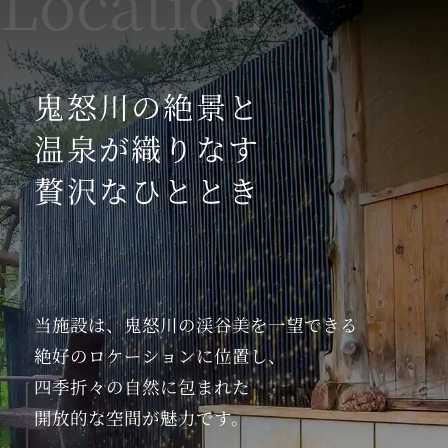
た“冬のビュッフェ”を是非ご賞味ください。
2021.11.04
鬼怒川の絶景と
平素はリブマックスリゾートに格別のご高配を
賜り心より御礼申し上げます。
温泉が織りなす
誠に勝手ながら、「リラマックス」を臨時休業
贅沢なひととき
とさせていただきます。
休業期間：2021年11月4日（木）～当面の間
何卒ご理解とご了承の程、心よりお願い申し上
げます。
当施設は、
鬼怒川の渓谷美を一望できる
2021.10.18
絶好のロケーションに位置し、
栃木県民の皆さまへ☆県民一家族一旅行が始ま
四季折々の自然に包まれた
ります♪
開放的な空間が魅力です。
昨年実施されておりました「県民一家族一旅