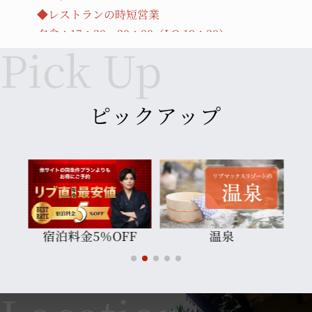
◆レストランの時短営業
夕食：17：30～20：00（LO:19：30）
時短営業中は、例外なくアルコール類の提供中
止となります。
【期間】 令和4年1月27日（木）から当面の間
ピックアップ
何卒、ご理解の程、宜しくお願い致します。
リブマックスリゾート全ホテルでは、厚生労働
省のガイドラインに従った「新型コロナウイル
ス」への感染症対策を講じております。
感染症対策詳細は
コチラ
日帰り温泉
2021.12.01
F
温泉
リブマックスリゾートの冬メニューがスター
ト！
すき焼き・刺身・天ぷらこだわりが詰まっ