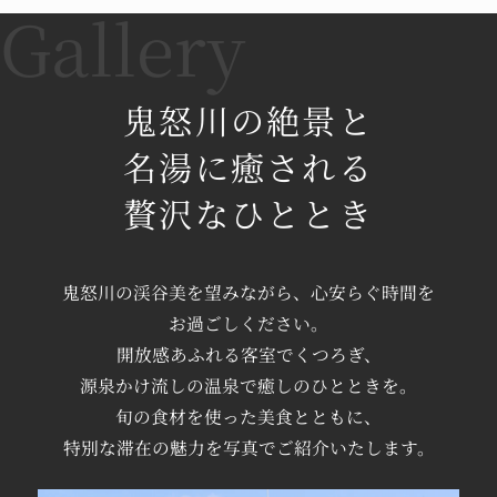
キャンペーンご利用の際には、対象となる旅行
会社または旅行サイトからのご予約をお願いい
たします！
ふるさと栃木の魅力も再発見できる県内の旅☆
鬼怒川の絶景と
この機会にお得にお出かけください♪
名湯に癒される
▼県民一家族一旅行推進事業詳細はこちら
贅沢なひととき
https://www.onetravel-
tochigi.jp/index.php
鬼怒川の
渓谷美を望みながら、
心安らぐ時間を
2021.09.09
お過ごしください。
開放感あふれる
客室でくつろぎ、
【レストランの時短営業の延長】
源泉かけ流しの温泉で
癒しのひとときを。
平素よりリブマックスリゾート鬼怒川をご利用
旬の食材を使った
美食とともに、
頂きありがとうございます。政府からの要請に
特別な滞在の魅力を
写真でご紹介いたします。
従いレストラン営業の一部変更の期間を延長さ
せていただきます。