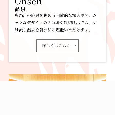
【レストラン】
温泉
営業終了時間 22:30(L.O.22:00) → 20：00まで
鬼怒川の絶景を眺める開放的な露天風呂、シ
(L.O.19：30)
ックなデザインの大浴場や貸切風呂でも、か
※アルコール類の提供は19:00まで
け流し温泉を贅沢にご堪能いただけます。
期間等は変更される可能性がございます。
その場合には当社HP等にて随時お知らせ致し
詳しくはこちら
ます。
お客様には、大変ご迷惑をお掛け致しますが、
何卒ご理解・ご了承の程、宜しくお願い申し上
げます。
2020.11.21
大変申し訳ございません。リラクゼーションサ
ロン【リラマックス鬼怒川】につきまして、現
在休業をさせて頂いております。
再開につきましては、こちらの公式HPにて告