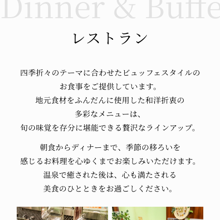
従いレストラン営業を一部変更致しておりま
す。
通常営業時間 17:30～21:00
レストラン
■9/1（水）～9/12（日）
営業時間 17:30～20:00（酒類のご提供・カラオ
ケ終日停止）
四季折々のテーマに
合わせた
ビュッフェスタイルの
上記の変更以外は、通常通り営業を行っており
お食事を
ご提供しています。
ます。
地元食材を
ふんだんに使用した
和洋折衷の
リブマックスリゾート全ホテルでは、厚生労働
多彩なメニューは、
省のガイドラインに従った「新型コロナウイル
旬の味覚を
存分に堪能できる
贅沢なラインアップ。
ス」への感染症対策を講じております。感染症
朝食から
ディナーまで、
季節の移ろいを
対策詳細は
コチラ
感じるお料理を
心ゆくまで
お楽しみいただけます。
温泉で
癒された後は、
心も満たされる
2021.08.02
美食のひとときを
お過ごしください。
【レストランの時短営業について】
栃木県 新型コロナウイルス感染拡大防止に伴う