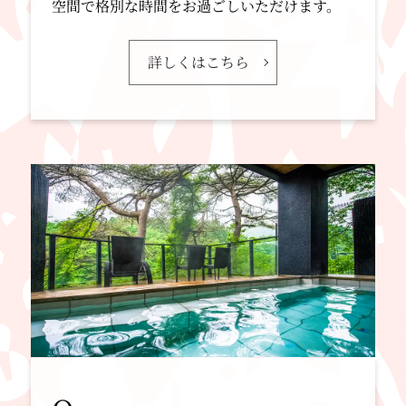
空間で格別な時間をお過ごしいただけます。
営業終了時間 22:30(L.O.22:00) →
21:00(L.O.20:30)
詳しくはこちら
※アルコール類の提供は20:00まで
期間等は変更される可能性がございます。
その場合には当社HP等にて随時お知らせ致し
ます。
お客様には、大変ご迷惑をお掛け致しますが、
何卒ご理解・ご了承の程、宜しくお願い申し上
げます。
2021.01.14
政府の要請に従い、緊急事態宣言の対象地域に
あてはまる宿泊施設において、時短営業を実施
致します。
期間：1/15（金）より2/7（日）まで