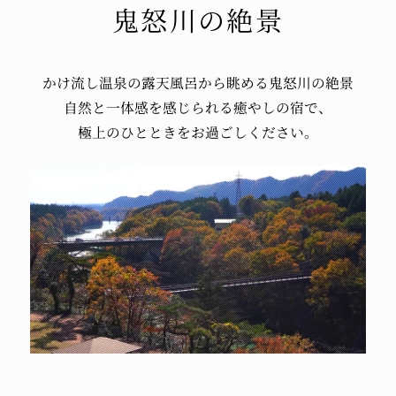
旅行」の割引対象施設となっております
鬼怒川の絶景
また、館内の施設にて、地域限定クーポンをご
利用いただけます♪
館内施設のご利用やお土産のご購入の際に、ご
かけ流し温泉の
露天風呂から
眺める鬼怒川の絶景
利用ください☆
自然と一体感を感じられる
癒やしの宿で、
＊宿泊代、入湯税、チェックアウト延長代には
極上のひとときを
お過ごしください。
ご利用いただけません
「県民一家族一旅行」の宿泊対象期間は2021年
10月16日（土）～12月31日（金）まで。
（2022年1月1日チェックアウトまで）
ご予約の受付は、旅行サイトでは10月22日
（金）からの予定です☆
公式HPまたはお電話でのご予約では割引を受
けることができません。