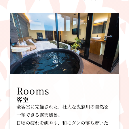
2021.05.17
【入湯税徴収のご案内】
5月17日より条例施行に伴い、ご宿泊のお客様
より入湯税(12歳未満は対象外)を徴収させてい
ただきます。なお、入湯税徴収は当日現地にて
行います。
【金額】150円/１人１日
2021.02.08
栃木県の要請に従い、緊急事態宣言の対象地域
客室
にあてはまる宿泊施設において、時短営業の延
全客室に完備された、壮大な鬼怒川の自然を
長を実施致します。
一望できる露天風呂。
期間：2/8（月）より2/21（日）まで
日頃の疲れを癒やす、和モダンの落ち着いた
【レストラン】