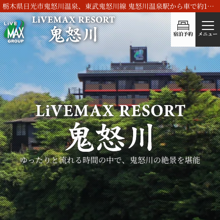
栃木県日光市鬼怒川温泉、東武鬼怒川線 鬼怒川温泉駅から車で約15分のリブマックスリゾート鬼怒川
宿泊予約
メニュー
ゆったりと流れる時間の中で、
鬼怒川の絶景を堪能