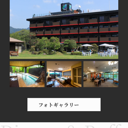
通常営業時間 17:30～21:00
■9/1（水）～9/30（木）
営業時間 17:30～20:00（酒類のご提供・カラオ
ケ終日停止）
上記の変更以外は、通常通り営業を行っており
ます。
リブマックスリゾート全ホテルでは、厚生労働
省のガイドラインに従った「新型コロナウイル
ス」への感染症対策を講じております。感染症
対策詳細は
コチラ
2021.08.17
【レストランの時短営業について】
フォトギャラリー
平素よりリブマックスリゾート鬼怒川をご利用
頂きありがとうございます。政府からの要請に