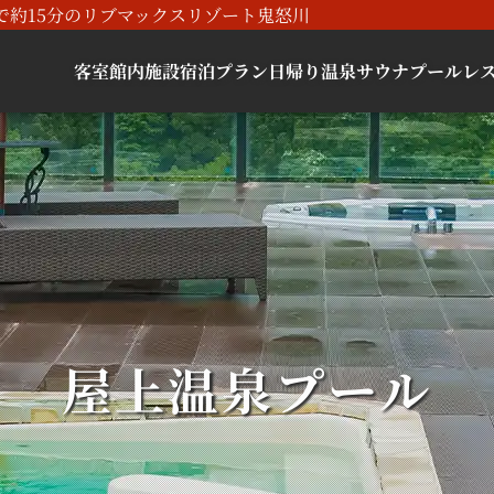
で約15分のリブマックスリゾート鬼怒川
客室
館内施設
宿泊プラン
日帰り
温泉
サウナ
プール
レ
屋上温泉プール