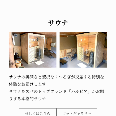
サウナ
サウナの奥深さと
贅沢なくつろぎが
交差する
特別な
体験を
お届けします。
サウナ＆スパの
トップブランド
「ハルビア」が
お贈
りする
本格的サウナ
詳しくはこちら
フォトギャラリー