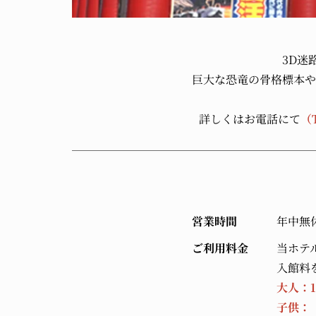
3D迷
巨大な恐竜の骨格標本や
詳しくはお電話にて
（
営業時間
年中無
ご利用料金
当ホテ
入館料
大人：1,
子供： 