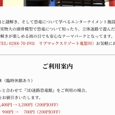
路と謎解き、そして恐竜について学べるエンターテイメント施
実物大の頭骨模型で恐竜について知ったり、立体迷路で遊んだ
解きが楽しめる雨の日でも安心なテーマパークとなってます。
TEL:
0288-70-1911
リブマックスリゾート鬼怒川）
お気軽に
ご利用案内
休（臨時休館あり）
ルと合わせて『3D迷路恐竜館』をご利用の場合、
をお値引きいたします。
400円 → 1,200円（200円OFF）
900円 → 700円（200円OFF）