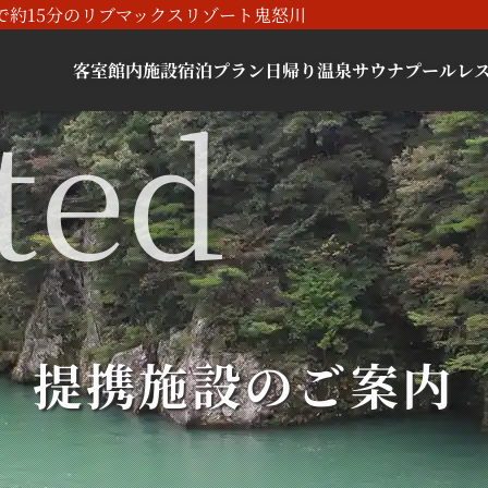
で約15分のリブマックスリゾート鬼怒川
客室
館内施設
宿泊プラン
日帰り
温泉
サウナ
プール
レ
提携施設のご案内