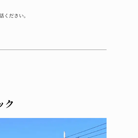
話ください。
ック