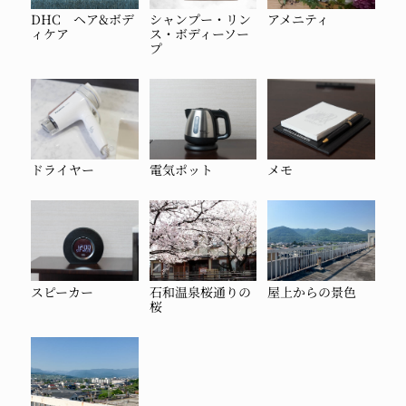
DHC ヘア&ボデ
シャンプー・リン
アメニティ
ィケア
ス・ボディーソー
プ
ドライヤー
電気ポット
メモ
スピーカー
石和温泉桜通りの
屋上からの景色
桜