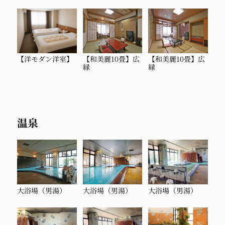
【洋モダン洋室】
【和美麗10畳】
広
【和美麗10畳】
広
縁
縁
温泉
大浴場（男湯）
大浴場（男湯）
大浴場（男湯）