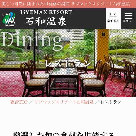
美しい自然に囲まれた甲斐路の湯宿 リブマックスリゾート石和温泉
宿泊予約
メニュー
レストラン
総合TOP
リブマックスリゾート石和温泉
レストラン
厳選した
旬の食材を堪能する、