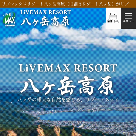
リブマックスリゾート八ヶ岳高原（旧細谷リゾート八ヶ岳）がリブランドOPEN！
宿泊予約
メニュー
八ヶ岳の
雄大な自然を感じる、
リゾートステイ