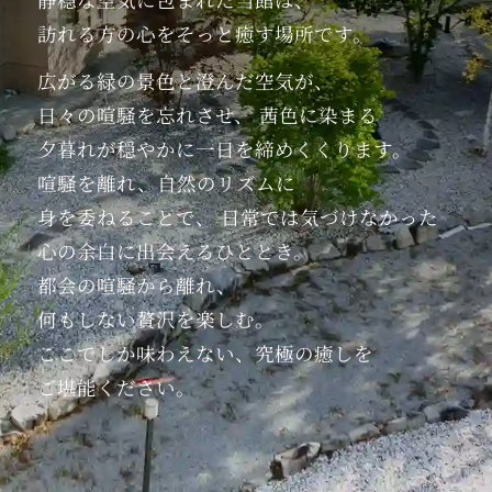
訪れる方の心を
そっと癒す場所です。
広がる緑の景色と
澄んだ空気が、
日々の喧騒を忘れさせ、
茜色に染まる
夕暮れが穏やかに
一日を締めくくります。
喧騒を離れ、
自然のリズムに
身を委ねることで、
日常では気づけなかった
心の余白に
出会えるひととき。
都会の喧騒から離れ、
何もしない贅沢を楽しむ。
ここでしか味わえない、
究極の癒しを
ご堪能ください。