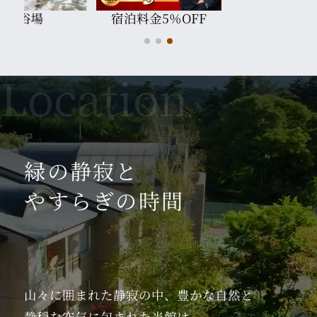
大浴場
宿泊料金5％OFF
緑の静寂と
やすらぎの時間
山々に囲まれた静寂の中、
豊かな自然と
静穏な空気に
包まれた当館は、