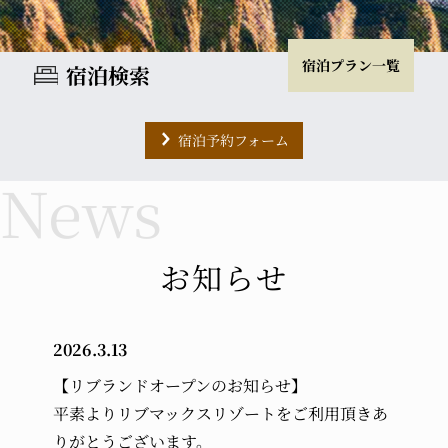
宿泊プラン一覧
宿泊検索
宿泊予約フォーム
チェックイン
チェックアウト
室数
大人
お知らせ
2026.3.13
小学生
幼児 (布団・食事付き)
【リブランドオープンのお知らせ】
平素よりリブマックスリゾートをご利用頂きあ
幼児 (布団のみ)
幼児 (食事のみ)
りがとうございます。