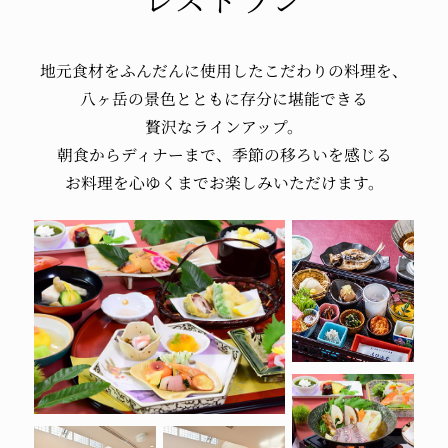
地元食材を
ふんだんに使用した
こだわりの料理を、
八ヶ岳の景色とともに
存分に堪能できる
贅沢なラインアップ。
朝食からディナーまで、
季節の移ろいを感じる
お料理を
心ゆくまで
お楽しみいただけます。