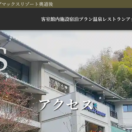
ブマックスリゾート奥道後
客室
館内施設
宿泊プラン
温泉
レストラン
ア
アクセス