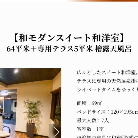
【和モダンスイート和洋室】
64平米＋専用テラス5平米 檜露天風呂
広々としたスイート和洋室
テラスに専用の天然温泉掛
ライベートタイムをゆっく
面積：69㎡
ベッドサイズ：120×195c
最大人数：7人
客室数：1室
※追加の寝具は和布団3式