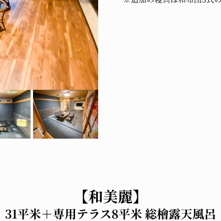
【和美麗】
31平米＋専用テラス8平米 総檜露天風呂