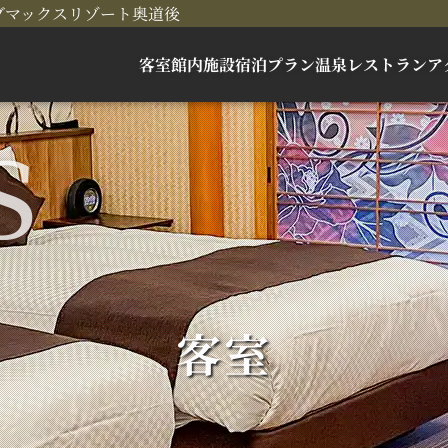
ブマックスリゾート奥道後
客室
館内施設
宿泊プラン
温泉
レストラン
ア
客室