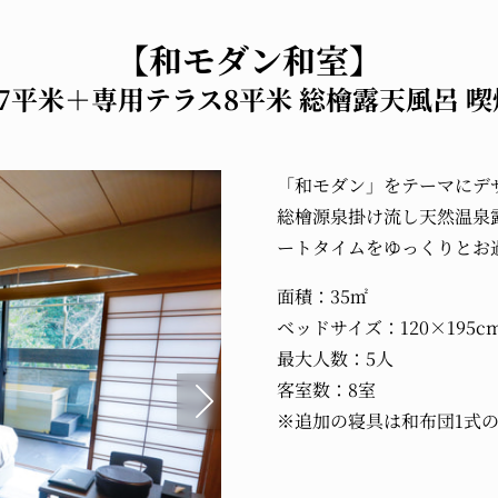
【和モダン和室】
27平米＋専用テラス8平米 総檜露天風呂 喫
「和モダン」をテーマにデ
総檜源泉掛け流し天然温泉
ートタイムをゆっくりとお
面積：35㎡
ベッドサイズ：120×195c
最大人数：5人
客室数：8室
※追加の寝具は和布団1式