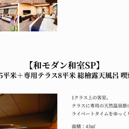
【和モダン和室SP】
35平米＋専用テラス8平米 総檜露天風呂 喫
1クラス上の客室。
テラスに専用の天然温泉掛
ライベートタイムをゆっく
面積：43㎡