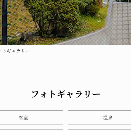
ォトギャラリー
フォトギャラリー
客室
温泉