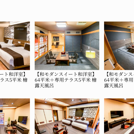
ート和洋室】
【和モダンスイート和洋室】
【和モダンス
ラス5平米 檜
64平米＋専用テラス5平米 檜
64平米＋専用
露天風呂
露天風呂