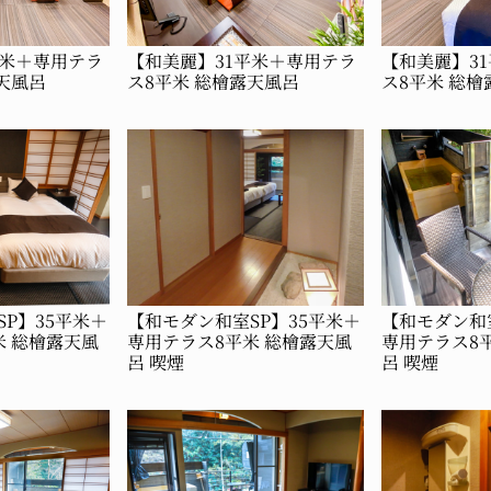
平米＋専用テラ
【和美麗】31平米＋専用テラ
【和美麗】3
天風呂
ス8平米 総檜露天風呂
ス8平米 総檜
P】35平米＋
【和モダン和室SP】35平米＋
【和モダン和室
米 総檜露天風
専用テラス8平米 総檜露天風
専用テラス8
呂 喫煙
呂 喫煙