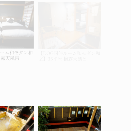
ルーム和モダン和
【DOG同伴ルーム和モダン和
檜露天風呂
室】35平米 檜露天風呂