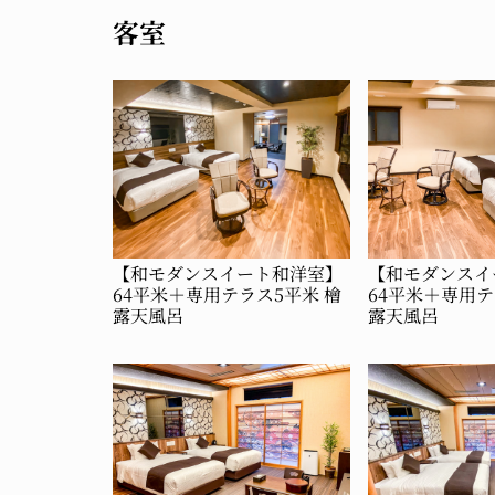
客室
【和モダンスイート和洋室】
【和モダンスイ
64平米＋専用テラス5平米 檜
64平米＋専用テ
露天風呂
露天風呂