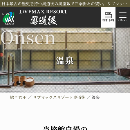
日本最古の歴史を持つ奥道後の奥座敷で四季折々の装い。リブマックスリゾート奥道後
宿泊予約
メニュー
温泉
総合TOP
リブマックスリゾート奥道後
温泉
当旅館自慢の