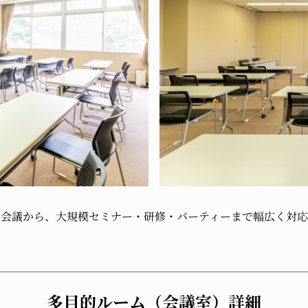
や
会議から、
大規模セミナー・
研修・
パーティーまで
幅広く
対応
多目的ルーム（会議室）詳細