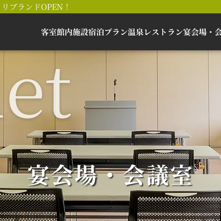
リブランドOPEN！
客室
館内施設
宿泊プラン
温泉
レストラン
宴会場・
宴会場・会議室