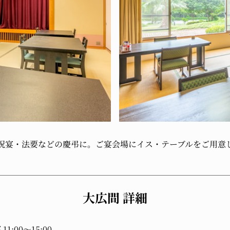
祝宴・法要などの
慶弔に。
ご宴会場に
イス・テーブルを
ご用意
大広間 詳細
11:00～15:00