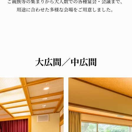
ご親族等の
集まりから
大人数での
各種宴会・会議まで、
用途に合わせた
多様な会場をご用意しました。
大広間／中広間