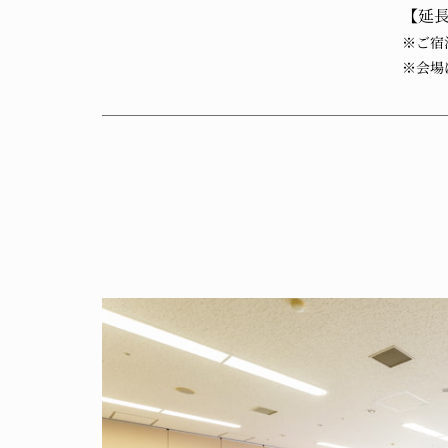
【延長
※ご宿
※会場