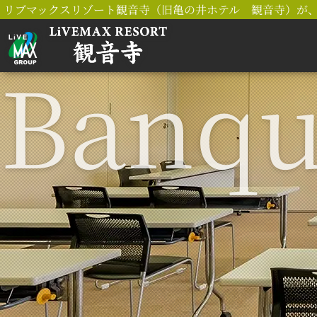
リブマックスリゾート観音寺（旧亀の井ホテル 観音寺）が、