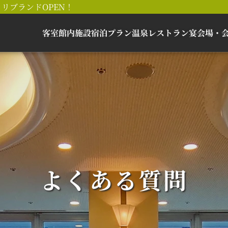
リブランドOPEN！
客室
館内施設
宿泊プラン
温泉
レストラン
宴会場・
よくある質問