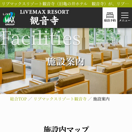
リブマックスリゾート観音寺（旧亀の井ホテル 観音寺）が、リブランドOPEN！
宿泊予約
メニュー
施設案内
総合TOP
リブマックスリゾート観音寺
施設案内
施設内マップ