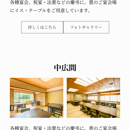
各種宴会、
祝宴・法要などの慶弔に。
畳のご宴会場
に
イス・テーブルをご用意しています。
詳しくはこちら
フォトギャラリー
中広間
各種宴会、
祝宴・法要などの慶弔に。
畳のご宴会場