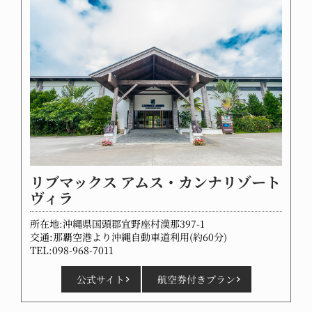
リブマックス アムス・カンナリゾート
ヴィラ
所在地:沖縄県国頭郡宜野座村漢那397-1
交通:那覇空港より沖縄自動車道利用(約60分)
TEL:098-968-7011
公式サイト
航空券付きプラン