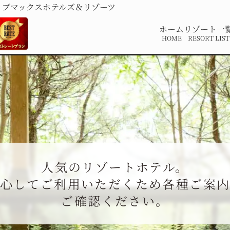
リブマックスホテルズ＆リゾーツ
ホーム
リゾート一
HOME
RESORT LIST
人気の
リゾートホテル。
心してご利用いただくため
各種ご案
ご確認ください。