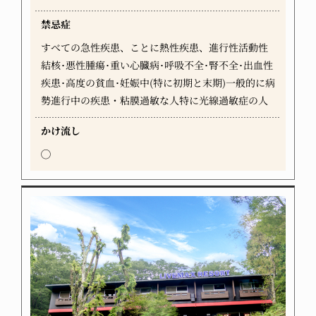
禁忌症
すべての急性疾患、ことに熱性疾患、進行性活動性
結核･悪性腫瘍･重い心臓病･呼吸不全･腎不全･出血性
疾患･高度の貧血･妊娠中(特に初期と末期)一般的に病
勢進行中の疾患・粘膜過敏な人特に光線過敏症の人
かけ流し
◯