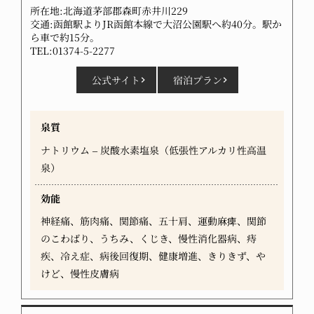
所在地:北海道茅部郡森町赤井川229
交通:函館駅よりJR函館本線で大沼公園駅へ約40分。駅か
ら車で約15分。
TEL:01374-5-2277
公式サイト
宿泊プラン
泉質
ナトリウム – 炭酸水素塩泉（低張性アルカリ性高温
泉）
効能
神経痛、筋肉痛、関節痛、五十肩、運動麻痺、関節
のこわばり、うちみ、くじき、慢性消化器病、痔
疾、冷え症、病後回復期、健康増進、きりきず、や
けど、慢性皮膚病