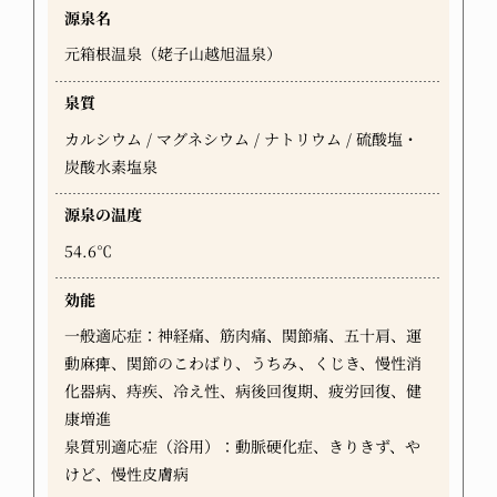
源泉名
元箱根温泉（姥子山越旭温泉）
泉質
カルシウム / マグネシウム / ナトリウム / 硫酸塩・
炭酸水素塩泉
源泉の温度
54.6℃
効能
一般適応症：神経痛、筋肉痛、関節痛、五十肩、運
動麻痺、関節のこわばり、うちみ、くじき、慢性消
化器病、痔疾、冷え性、病後回復期、疲労回復、健
康増進
泉質別適応症（浴用）：動脈硬化症、きりきず、や
けど、慢性皮膚病