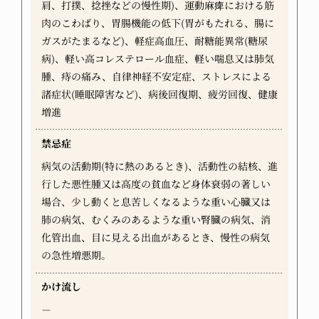
肩、打撲、捻挫などの慢性期)、運動麻痺における筋
肉のこわばり、胃腸機能の低下(胃がもたれる、腸に
ガスがたまるなど)、軽症高血圧、耐糖能異常(糖尿
病)、軽い高コレステロール血症、軽い喘息又は肺気
腫、痔の痛み、自律神経不安定症、ストレスによる
諸症状(睡眠障害など)、病後回復期、疲労回復、健康
増進
禁忌症
病気の活動期(特に熱のあるとき)、活動性の結核、進
行した悪性腫又は高度の貧血など身体衰弱の著しい
場合、少し動くと息苦しくなるような重い心臓又は
肺の病気、むくみのあるような重い腎臓の病気、消
化管出血、目に見える出血があるとき、慢性の病気
の急性増悪期。
かけ流し
－