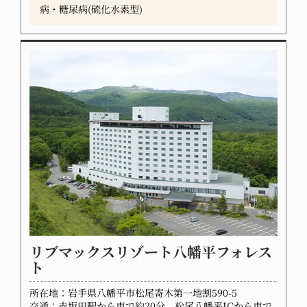
病・糖尿病(硫化水素型)
リブマックスリゾート八幡平フォレス
ト
所在地：岩手県八幡平市松尾寄木第一地割590-5
交通：赤坂田駅から車で約20分。松尾八幡平ICから車で