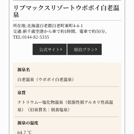
リブマックスリゾートウポポイ白老温
泉
所在地:北海道白老郡白老町東町4-6-1
交通:新千歳空港から車で約1時間、電車で約50分。
TEL:0144-82-5335
公式サイト
宿泊プラン
源泉名
白老温泉（ウポポイ白老温泉）
泉質
ナトリウムー塩化物温泉（低張性弱アルカリ性高温
泉）（旧泉質名：弱食塩泉）
源泉の温度
64.7 ℃