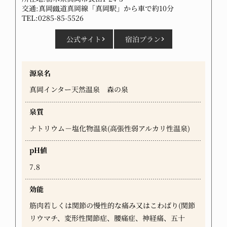
交通:真岡鐵道真岡線「真岡駅」から車で約10分
TEL:0285-85-5526
公式サイト
宿泊プラン
源泉名
真岡インター天然温泉 森の泉
泉質
ナトリウム－塩化物温泉(高張性弱アルカリ性温泉)
pH値
7.8
効能
筋肉若しくは関節の慢性的な痛み又はこわばり(関節
リウマチ、変形性関節症、腰痛症、神経痛、五十