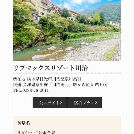
リブマックスリゾート川治
所在地:栃木県日光市川治温泉川治11
交通:会津鬼怒川線「川治湯元」駅から徒歩 約10分
TEL:0288-78-0011
公式サイト
宿泊プラン
源泉名
川治1号・2号混合泉