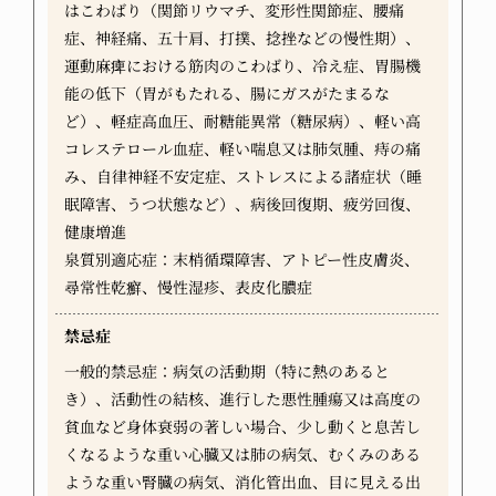
はこわばり（関節リウマチ、変形性関節症、腰痛
症、神経痛、五十肩、打撲、捻挫などの慢性期）、
運動麻痺における筋肉のこわばり、冷え症、胃腸機
能の低下（胃がもたれる、腸にガスがたまるな
ど）、軽症高血圧、耐糖能異常（糖尿病）、軽い高
コレステロール血症、軽い喘息又は肺気腫、痔の痛
み、自律神経不安定症、ストレスによる諸症状（睡
眠障害、うつ状態など）、病後回復期、疲労回復、
健康増進
泉質別適応症：末梢循環障害、アトピー性皮膚炎、
尋常性乾癬、慢性湿疹、表皮化膿症
禁忌症
一般的禁忌症：病気の活動期（特に熱のあると
き）、活動性の結核、進行した悪性腫瘍又は高度の
貧血など身体衰弱の著しい場合、少し動くと息苦し
くなるような重い心臓又は肺の病気、むくみのある
ような重い腎臓の病気、消化管出血、目に見える出