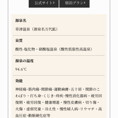
公式サイト
宿泊プラン
源泉名
草津温泉（源泉名万代鉱）
泉質
酸性-塩化物・硝酸塩温泉（酸性低張性高温泉）
源泉の温度
94.6℃
効能
神経痛･筋肉痛･関節痛･運動麻痺･五十肩・関節のこ
わばり・打ち身･くじき･痔疾･慢性消化器病・疲労回
復期・疲労回復・健康増進・慢性皮膚病・切り傷・
火傷・虚弱児童・冷え性・慢性婦人病･リウマチ・高
血圧症･動脈硬化症等