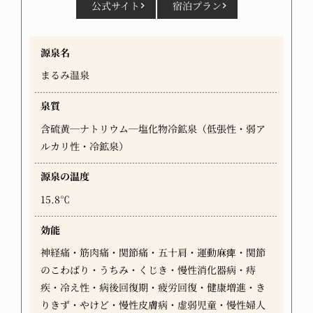
公式サイト
宿泊プラン
源泉名
まるみ温泉
泉質
含硫黄─ナトリウム─塩化物冷鉱泉（低張性・弱ア
ルカリ性・冷鉱泉）
源泉の温度
15.8℃
効能
神経痛・筋肉痛・関節痛・五十肩・運動麻痺・関節
のこわばり・うちみ・くじき・慢性消化器病・痔
疾・冷え性・病後回復期・疲労回復・健康増進・き
りきず・やけど・慢性皮膚病・虚弱児童・慢性婦人