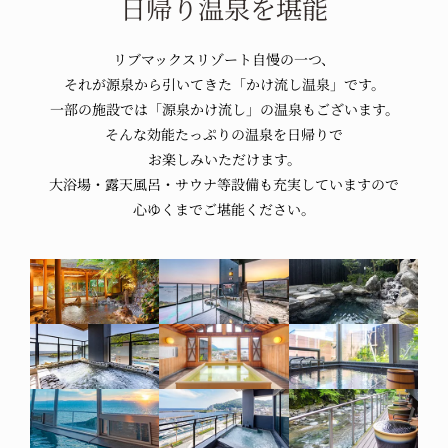
日帰り温泉を
堪能
リブマックスリゾート
自慢の一つ、
それが源泉から引いてきた
「かけ流し温泉」です。
一部の施設では
「源泉かけ流し」の
温泉もございます。
そんな効能たっぷりの
温泉を日帰りで
お楽しみいただけます。
大浴場・
露天風呂・
サウナ等設備も
充実していますので
心ゆくまでご堪能ください。