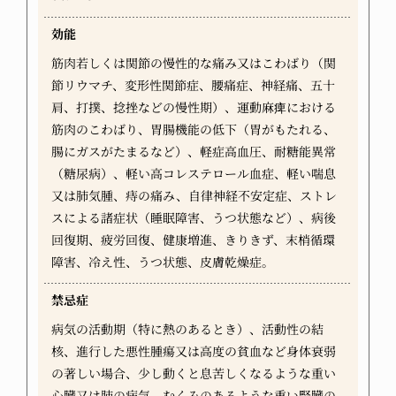
効能
筋肉若しくは関節の慢性的な痛み又はこわばり（関
節リウマチ、変形性関節症、腰痛症、神経痛、五十
肩、打撲、捻挫などの慢性期）、運動麻痺における
筋肉のこわばり、胃腸機能の低下（胃がもたれる、
腸にガスがたまるなど）、軽症高血圧、耐糖能異常
（糖尿病）、軽い高コレステロール血症、軽い喘息
又は肺気腫、痔の痛み、自律神経不安定症、ストレ
スによる諸症状（睡眠障害、うつ状態など）、病後
回復期、疲労回復、健康増進、きりきず、末梢循環
障害、冷え性、うつ状態、皮膚乾燥症。
禁忌症
病気の活動期（特に熱のあるとき）、活動性の結
核、進行した悪性腫瘍又は高度の貧血など身体衰弱
の著しい場合、少し動くと息苦しくなるような重い
心臓又は肺の病気、むくみのあるような重い腎臓の