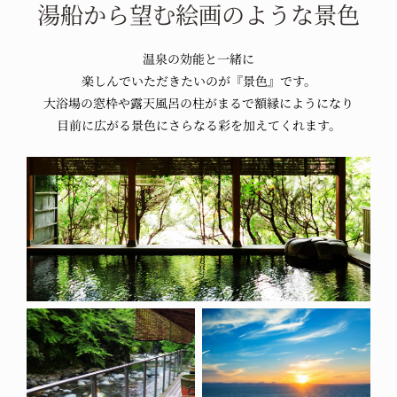
湯船から望む
絵画のような景色
温泉の効能と
一緒に
楽しんで
いただきたいのが
『景色』です。
大浴場の窓枠や
露天風呂の柱が
まるで額縁にようになり
目前に広がる景色に
さらなる彩を加えてくれます。