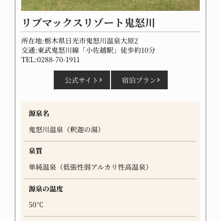
リブマックスリゾート鬼怒川
所在地:栃木県日光市鬼怒川温泉大原2
交通:東武鬼怒川線「小佐越駅」徒歩約10分
TEL:0288-70-1911
公式サイト
宿泊プラン
源泉名
鬼怒川温泉（釈迦の湯）
泉質
単純温泉（低張性弱アルカリ性高温泉）
源泉の温度
50℃