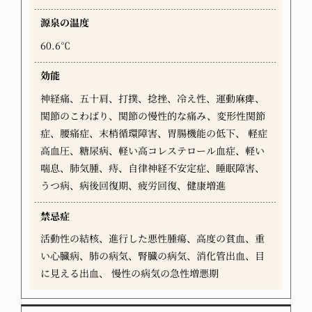
源泉の温度
60.6℃
効能
神経痛、五十肩、打撲、捻挫、冷え性、運動麻痺、
関節のこわばり、関節の慢性的な痛み、変形性関節
症、腰痛症、末梢循環障害、胃腸機能の低下、 軽症
高血圧、糖尿病、軽い高コレステロール血症、軽い
喘息、肺気腫、痔、自律神経不安定症、睡眠障害、
うつ病、病後回復期、疲労回復、健康増進
禁忌症
活動性の結核、進行した悪性腫瘍、高度の貧血、重
い心臓病、肺の病気、腎臓の病気、消化管出血、目
に見える出血、 慢性の病気の急性増悪期