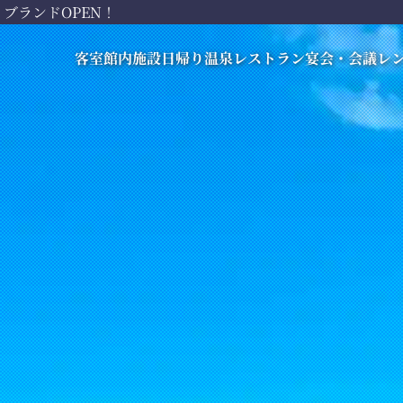
ブランドOPEN！
客室
館内施設
日帰り
温泉
レストラン
宴会・会議
レ