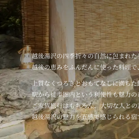
【改修工事のご案内】
平素よりリブマックスリゾートをご利用頂きあ
この度、お客様に快適にご利用いただくため、
誠に勝手ながら、下記期間中は朝の大浴場の営
【期間】
越後湯沢の
四季折々の
自然に包まれた
2026年1月27日（火）～1月30日（金）
越後の恵みを
ふんだんに使った料理で
【営業時間】
朝風呂 5：00～9：00（通常は10：00まで）
上質なくつろぎと
おもてなしに満ちた
夜の部 15：00～24：00（通常通り）
駅から徒歩圏内という
利便性も
魅力の
なお、夜の営業時間につきましては、通常通り
ご家族旅行はもちろん、
大切な人との
お客様にはご不便をおかけいたしますが、ご理
越後湯沢の魅力を
五感で感じられる宿
2025.12.22