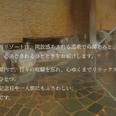
りがとうございます。
大浴場の改修工事を実施をいたします。
業時間を短縮させていただきます。
当リゾートは、
開放感あふれる
温泉での湯あみと
、
心満たされる
ひとときを
お届けします。
館内で、
日々の喧騒を忘れ、
心ゆくまでリラック
ひとつ。
ご利用いただけます。
記念日や
一人旅にもふさわしい、
解のほどよろしくお願いいたします。
です。