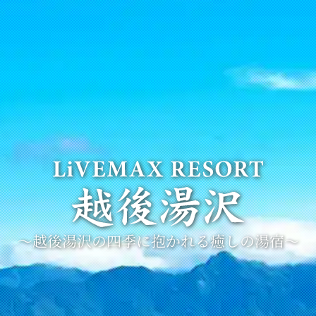
～越後湯沢の四季に抱かれる
癒しの湯宿～