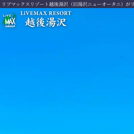
リブマックスリゾート越後湯沢（旧湯沢ニューオータニ）がリ