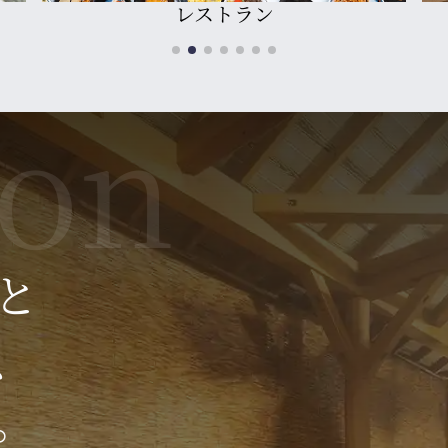
カラオケ
て下さりありがとうございます。
あるレンタルショップ今シーズン終わり
でございます。
思います。
すので今後ともよろしくお願いいたします
よろしくお願いいたします
と
りがとうございます。
、
の駐車場又は交通機関のご利用をお願いいたします。
。