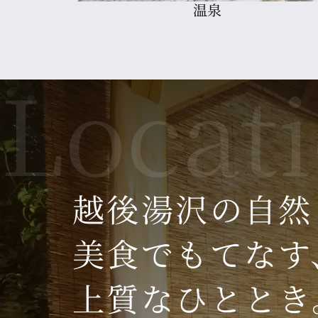
レストラン
2026.03.09
【スキーレンタルショップ終了のお知らせ】
ホテルリブマックスリゾート越後湯沢を利用し
4月5日でスキーシーズン終わりの為、敷地内に
多くのお客様にご利用いただけて大変うれしく
またスキーシーズンになったらオープン致しま
今後ともホテルリブマックスリゾート越後湯沢
2026.02.16
越後湯沢の自然
【駐車場ご利用について】
平素よりリブマックスリゾートをご利用頂きあ
美食でもてなす
当ホテルの駐車場は
宿泊様優先
でございます。
日帰り入浴や日帰りバイキング利用の方は公共
上質なひととき
2026.01.22