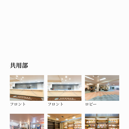
売店
共用部
フロント
フロント
ロビー