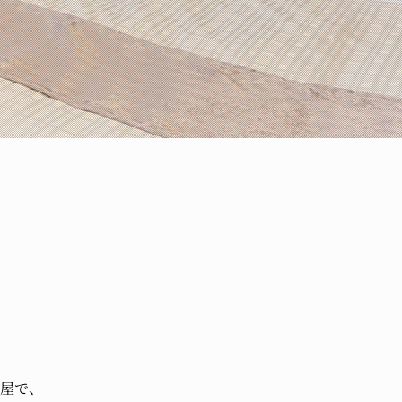
。
屋で、