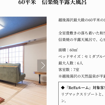
60平米 信楽焼半露天風呂
越後湯沢最大級の60平米
全室畳敷きの落ち着いた和
信楽焼の半露天風呂で、心
面積：60㎡
ベッドサイズ：セミダブルベ
最大人数：6人
客室数：7室
※越後湯沢の天然温泉が半
◆『ReFaルーム』対象客
リブマックスリゾートと、
ン。