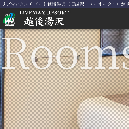
リブマックスリゾート越後湯沢（旧湯沢ニューオータニ）がリ