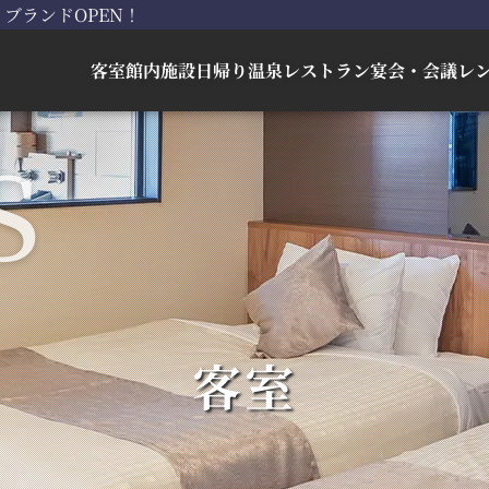
ブランドOPEN！
客室
館内施設
日帰り
温泉
レストラン
宴会・会議
レ
客室