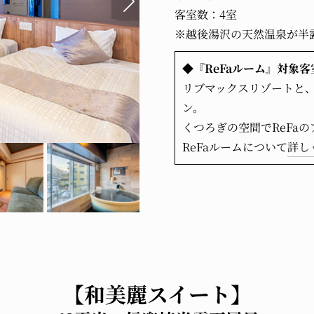
客室数：4室
※越後湯沢の天然温泉が半
◆『ReFaルーム』対象客
リブマックスリゾートと、
ン。
くつろぎの空間でReFa
ReFaルームについて
詳し
【和美麗スイート】