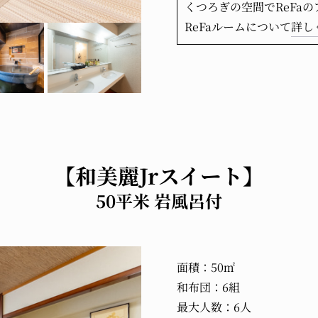
くつろぎの空間でReFa
ReFaルームについて
詳し
【和美麗Jrスイート】
50平米 岩風呂付
面積：50㎡
和布団：6組
最大人数：6人