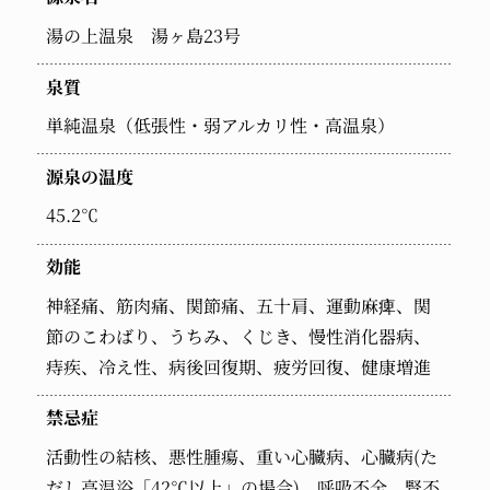
湯の上温泉 湯ヶ島23号
泉質
単純温泉（低張性・弱アルカリ性・高温泉）
源泉の温度
45.2℃
効能
神経痛、筋肉痛、関節痛、五十肩、運動麻痺、関
節のこわばり、うちみ、くじき、慢性消化器病、
痔疾、冷え性、病後回復期、疲労回復、健康増進
禁忌症
活動性の結核、悪性腫瘍、重い心臓病、心臓病(た
だし高温浴「42℃以上」の場合)、呼吸不全、腎不