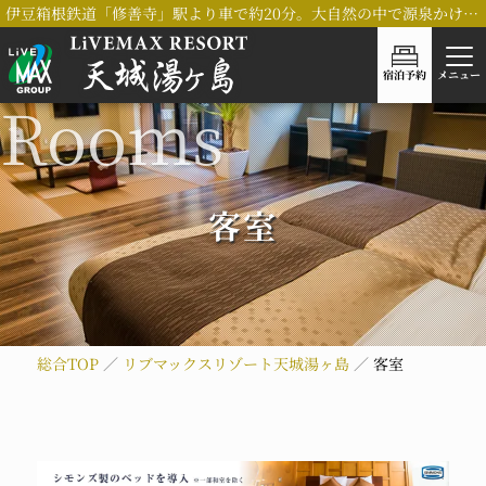
伊豆箱根鉄道「修善寺」駅より車で約20分。大自然の中で源泉かけ流し「木太刀の湯」を堪能いただける、リブマックスリゾート天城湯ヶ島
宿泊予約
メニュー
客室
総合TOP
リブマックスリゾート天城湯ヶ島
客室