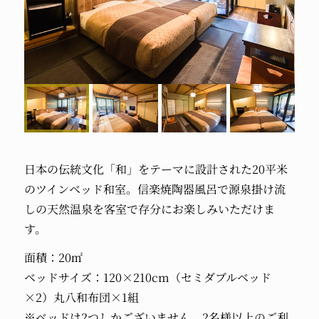
日本の伝統文化「和」をテーマに設計された20平米
のツインベッド和室。信楽焼陶器風呂で源泉掛け流
しの天然温泉を客室で存分にお楽しみいただけま
す。
面積：20㎡
ベッドサイズ：120×210cm（セミダブルベッド
×2）丸八和布団×1組
※ベッドは2つしかございません、2名様以上のご利