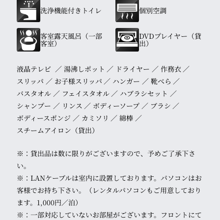
洗浄機能付きトイレ
個別空調
客室露天風呂（一部
DVDプレイヤー（貸
客室
）
出）
液晶テレビ
湯沸しポット
ドライヤー
作務衣
スリッパ
お子様スリッパ
ハンガー
靴べら
バスタオル
フェイスタオル
ハブラシセット
シャンプー
リンス
ボディーソープ
ブラシ
ボディースポンジ
カミソリ
綿棒
スチームアイロン（貸出）
※：貸出品は数に限りがございますので、予めご了承下さ
い。
※：LANケーブルは室内に設置しております。パソコンはお
客様でお持ち下さい。（レンタルパソコンもご用意しており
ます。1,000円／泊）
※：一部対応していないお部屋がございます。フロントにて