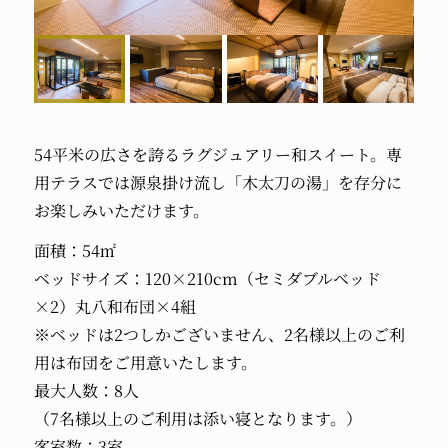
54平米の広さを誇るラグジュアリー和スイート。専
用テラスでは源泉掛け流し「木太刀の湯」を存分に
お楽しみいただけます。
面積：54㎡
ベッドサイズ：120×210cm（セミダブルベッド
×2）丸八和布団×4組
※ベッドは2つしかございません、2名様以上のご利
用は布団をご用意いたします。
最大人数：8人
（7名様以上のご利用は添い寝となります。）
客室数：3室