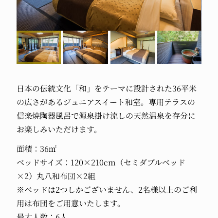
日本の伝統文化「和」をテーマに設計された36平米
の広さがあるジュニアスイート和室。専用テラスの
信楽焼陶器風呂で源泉掛け流しの天然温泉を存分に
お楽しみいただけます。
面積：36㎡
ベッドサイズ：120×210cm（セミダブルベッド
×2）丸八和布団×2組
※ベッドは2つしかございません、2名様以上のご利
用は布団をご用意いたします。
最大人数：6人