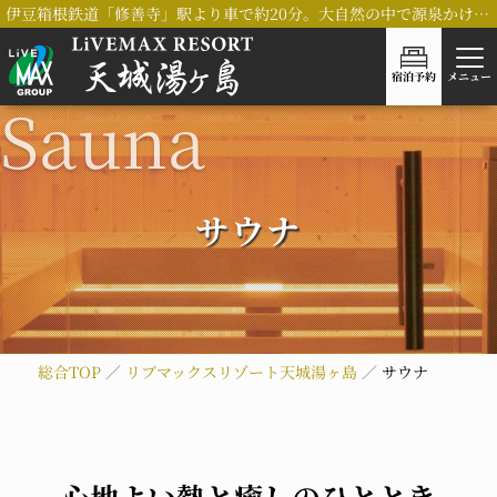
伊豆箱根鉄道「修善寺」駅より車で約20分。大自然の中で源泉かけ流し「木太刀の湯」を堪能いただける、リブマックスリゾート天城湯ヶ島
宿泊予約
メニュー
サウナ
総合TOP
リブマックスリゾート天城湯ヶ島
サウナ