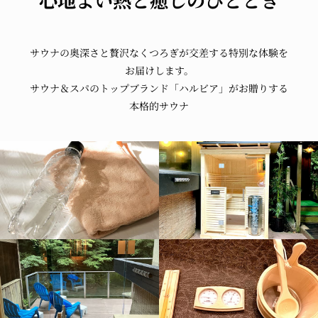
心地よい熱と
癒しのひととき
サウナの奥深さと
贅沢なくつろぎが
交差する
特別な体験を
お届けします。
サウナ＆スパの
トップブランド
「ハルビア」が
お贈りする
本格的サウナ